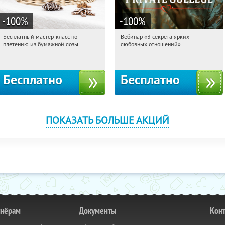
-100
%
-100
%
Бесплатный мастер-класс по
Вебинар «3 секрета ярких
17:18:48
Получили:
33
17:18:48
Получили:
37
плетению из бумажной лозы
любовных отношений»
Москва, Россия
Россия
Бесплатно
Бесплатно
ПОКАЗАТЬ БОЛЬШЕ АКЦИЙ
тнёрам
Документы
Кон