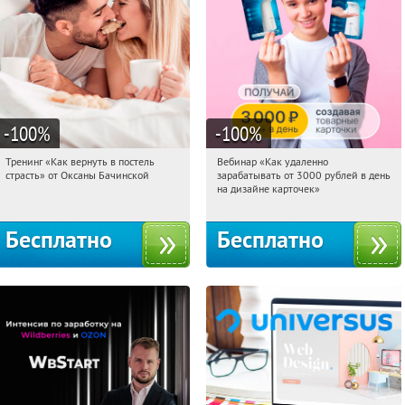
-100
%
-100
%
Тренинг «Как вернуть в постель
Вебинар «Как удаленно
17:18:48
Получили:
16
17:18:48
Получили:
48
страсть» от Оксаны Бачинской
зарабатывать от 3000 рублей в день
Россия
Россия
на дизайне карточек»
Бесплатно
Бесплатно