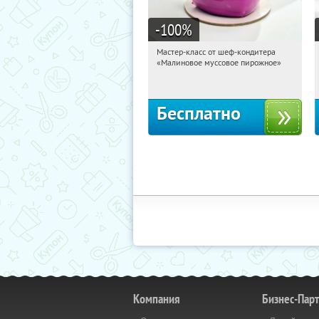
-100
%
Мастер-класс от шеф-кондитера
17:18:48
Получили:
57
«Малиновое муссовое пирожное»
Россия
Бесплатно
Компания
Бизнес-Пар