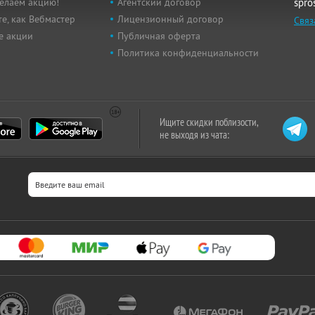
елаем акцию!
Агентский договор
spro
е, как Вебмастер
Лицензионный договор
Связ
е акции
Публичная оферта
Политика конфиденциальности
Ищите скидки поблизости,
не выходя из чата: