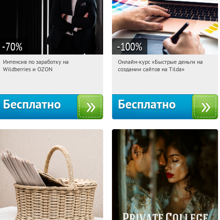
-70
%
-100
%
Интенсив по заработку на
Онлайн-курс «Быстрые деньги на
17:18:48
Получили:
8
17:18:48
Получили:
24
Wildberries и OZON
создании сайтов на Tilda»
Россия
Россия
Бесплатно
Бесплатно