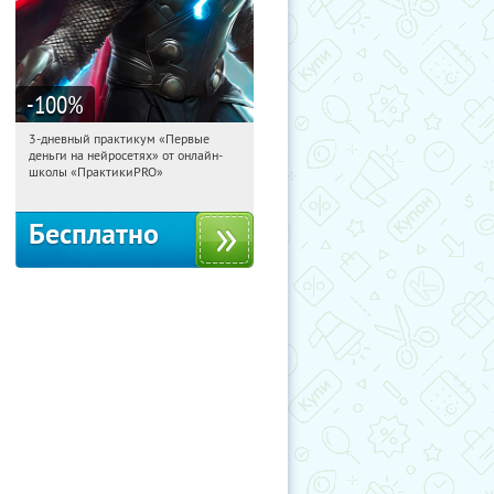
-100
%
3-дневный практикум «Первые
17:18:48
Получили:
29
деньги на нейросетях» от онлайн-
Россия
школы «ПрактикиPRO»
Бесплатно