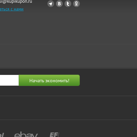
si@kupikupon.ru
аться с нами