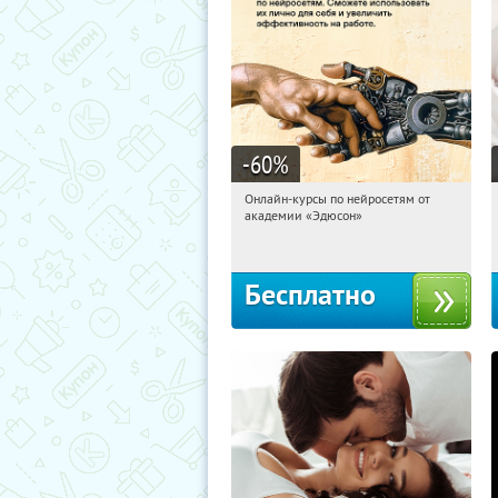
-60
%
Онлайн-курсы по нейросетям от
17:18:48
Получили:
6
академии «Эдюсон»
Москва
Бесплатно