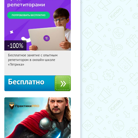
-100
%
Бесплатное занятие с опытным
17:18:48
Получили:
2
репетитором в онлайн-школе
Москва, Россия
«Тетрика»
Бесплатно