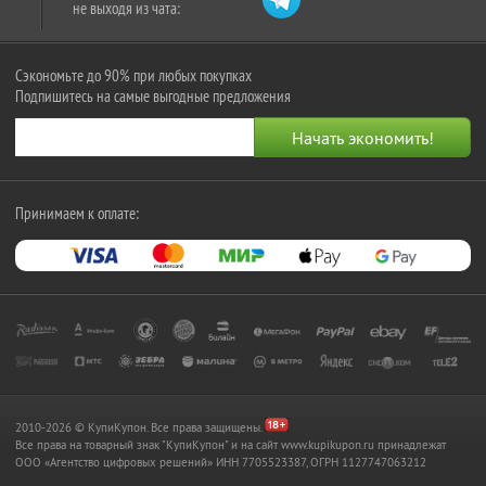
не выходя из чата:
Сэкономьте до 90% при любых покупках
Подпишитесь на самые выгодные предложения
Принимаем к оплате:
2010-2026 © КупиКупон. Все права защищены.
Все права на товарный знак "КупиКупон" и на сайт www.kupikupon.ru принадлежат
OOO «Агентство цифровых решений» ИНН 7705523387, ОГРН 1127747063212