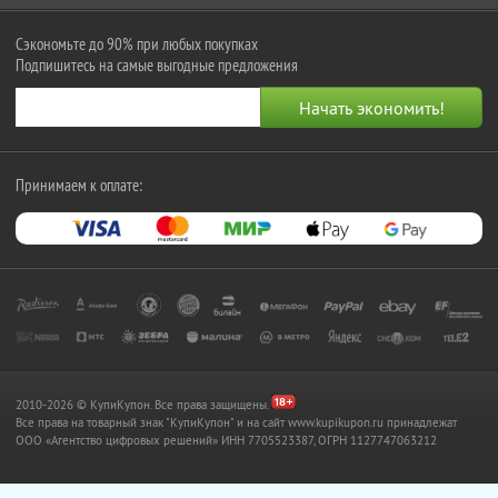
Сэкономьте до 90% при любых покупках
Подпишитесь на самые выгодные предложения
Принимаем к оплате:
2010-2026 © КупиКупон. Все права защищены.
Все права на товарный знак "КупиКупон" и на сайт www.kupikupon.ru принадлежат
OOO «Агентство цифровых решений» ИНН 7705523387, ОГРН 1127747063212