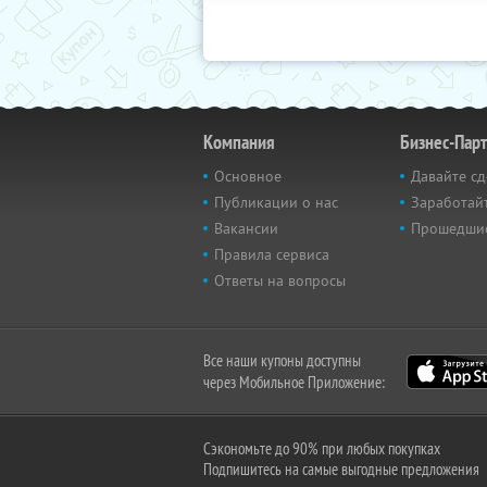
Компания
Бизнес-Пар
Основное
Давайте сд
Публикации о нас
Заработайт
Вакансии
Прошедши
Правила сервиса
Ответы на вопросы
Все наши купоны доступны
через Мобильное Приложение:
Сэкономьте до 90% при любых покупках
Подпишитесь на самые выгодные предложения