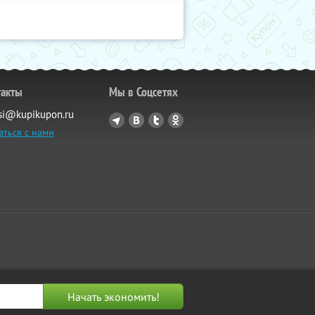
такты
Мы в Соцсетях
si@kupikupon.ru
аться с нами