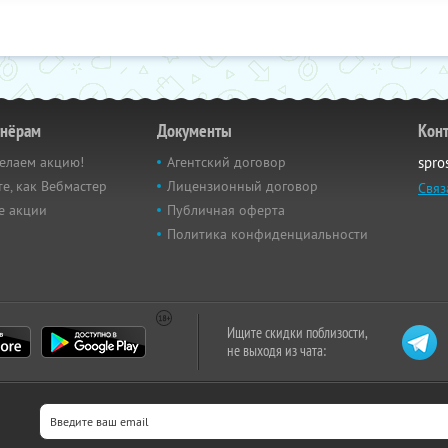
тнёрам
Документы
Кон
елаем акцию!
Агентский договор
spro
е, как Вебмастер
Лицензионный договор
Связ
е акции
Публичная оферта
Политика конфиденциальности
Ищите скидки поблизости,
не выходя из чата: