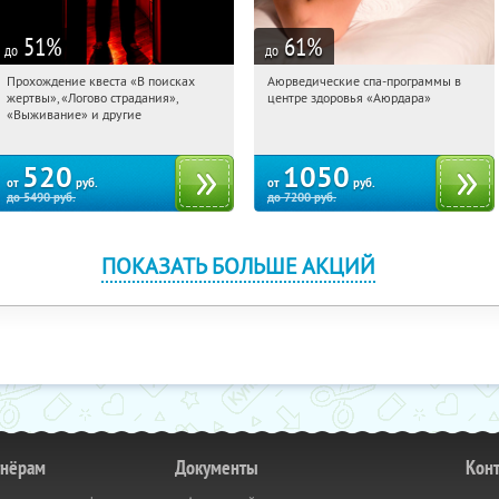
51
%
61
%
до
до
Прохождение квеста «В поисках
Аюрведические спа-программы в
12:30:10
Купили:
148
12:30:10
Купили:
627
жертвы», «Логово страдания»,
центре здоровья «Аюрдара»
Площадь Восстания
Удельная
Сенная площадь
«Выживание» и другие
Василеостровская
520
1050
от
руб.
от
руб.
до
5490
руб.
до
7200
руб.
ПОКАЗАТЬ БОЛЬШЕ АКЦИЙ
тнёрам
Документы
Кон