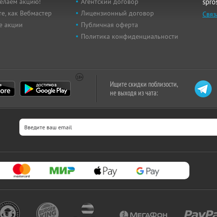
елаем акцию!
Агентский договор
spro
е, как Вебмастер
Лицензионный договор
Связ
е акции
Публичная оферта
Политика конфиденциальности
Ищите скидки поблизости,
не выходя из чата: