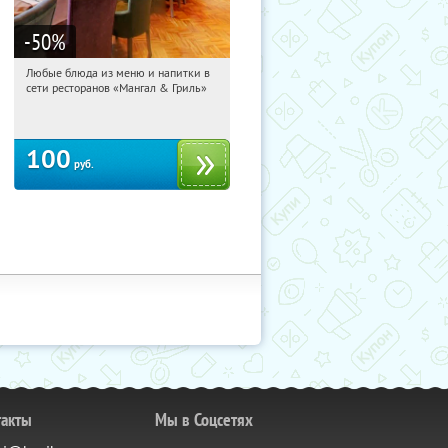
-50
%
Любые блюда из меню и напитки в
12:30:10
Купили:
1532
сети ресторанов «Мангал & Гриль»
Пушкинская
Беговая
Владимирская
100
руб.
такты
Мы в Соцсетях