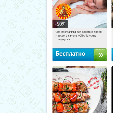
-50
%
Спа-программы для одного и двоих,
12:30:10
Получили:
1678
массаж в салоне «СПА Тайские
Маяковская
традиции»
Бесплатно