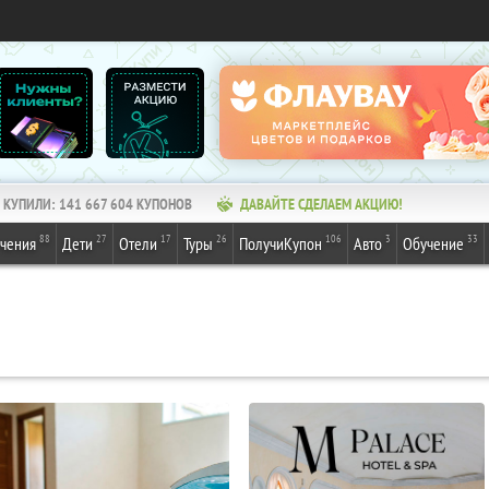
КУПИЛИ:
141 667 604
КУПОНОВ
ДАВАЙТЕ СДЕЛАЕМ АКЦИЮ!
88
27
17
26
106
3
33
ечения
Дети
Отели
Туры
ПолучиКупон
Авто
Обучение