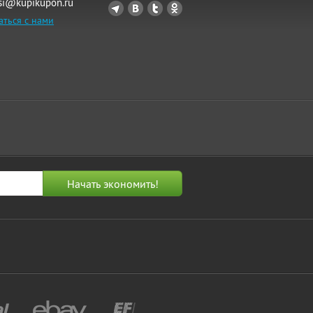
si@kupikupon.ru
аться с нами