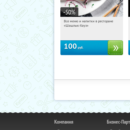
-50
%
Все меню и напитки в ресторане
12:30:10
Купили:
1506
«Шашлык-Хауз»
Площадь Восстания
100
руб.
Компания
Бизнес-Пар