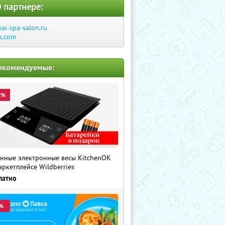
 партнере:
hai-spa-salon.ru
k.com
екомендуемые:
0%
нные электронные весы KitchenOK
аркетплейсе Wildberries
латно
%