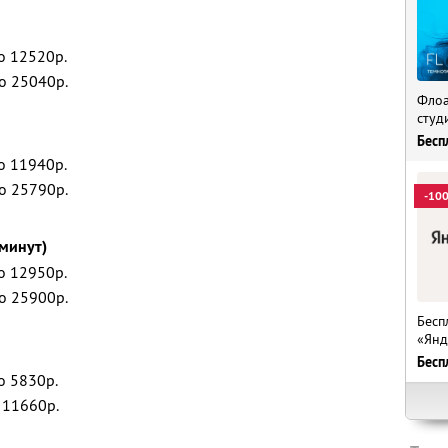
о 12520р.
о 25040р.
Флоа
студ
Бесп
о 11940р.
о 25790р.
-10
 минут)
о 12950р.
о 25900р.
Бесп
«Янд
Бесп
о 5830р.
 11660р.