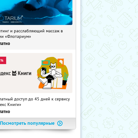
тинг и расслабляющий массаж в
ии «Флотариум»
латно
0%
латный доступ до 45 дней к сервису
екс Книги»
латно
Посмотреть популярные