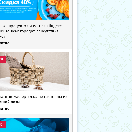
авка продуктов и еды из «Яндекс
и» во всех городах присутствия
иса
латно
0%
латный мастер-класс по плетению из
жной лозы
латно
%