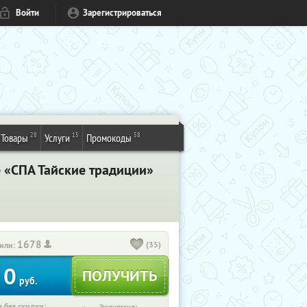
Войти
Зарегистрироваться
28
15
58
Товары
Услуги
Промокоды
е «СПА Тайские традиции»
1678
(35)
или:
0
руб.
 без скидки: