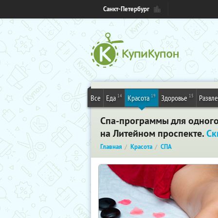
Санкт-Петербург
14
19
15
Все
Еда
Красота
Здоровье
Развл
Спа-программы для одного 
на Литейном проспекте.
Ск
Главная
Красота
СПА