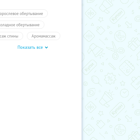
орослевое обертывание
оладное обертывание
саж спины
Аромамассаж
Показать все
саж стоп
Стоун-массаж
саж ног
Тайский массаж
саж лица
SPA
СПА
А
Массаж
Красота
-программы для двоих
-программы для одного
ицеллюлитный массаж
ий массаж
ицеллюлитные программы