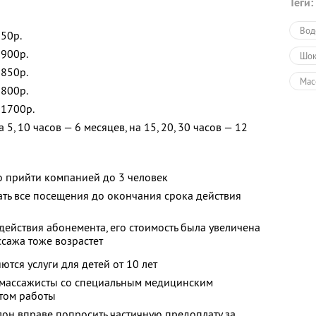
Теги:
Вод
950р.
3900р.
Шок
0850р.
Мас
7800р.
Мас
01700р.
5, 10 часов — 6 месяцев, на 15, 20, 30 часов — 12
Мас
Мас
 прийти компанией до 3 человек
СП
ать все посещения до окончания срока действия
СПА
действия абонемента, его стоимость была увеличена
СПА
ссажа тоже возрастет
Ант
ются услуги для детей от 10 лет
е массажисты со специальным медицинским
Общ
том работы
Ант
он вправе попросить частичную предоплату за