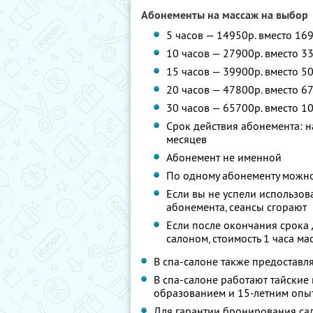
Абонементы на массаж на выбор
5 часов — 14950р. вместо 16
10 часов — 27900р. вместо 3
15 часов — 39900р. вместо 5
20 часов — 47800р. вместо 6
30 часов — 65700р. вместо 1
Срок действия абонемента: на 
месяцев
Абонемент не именной
По одному абонементу можно
Если вы не успели использов
абонемента, сеансы сгорают
Если после окончания срока 
салоном, стоимость 1 часа ма
В спа-салоне также предоставля
В спа-салоне работают тайски
образованием и 15-летним опы
Для гарантии бронирования сал