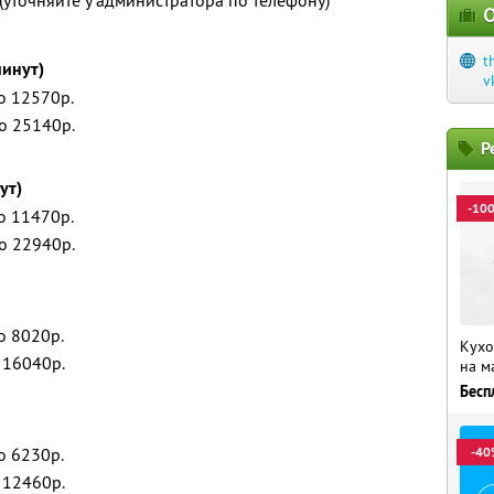
(уточняйте у администратора по телефону)
О
t
минут)
v
о 12570р.
о 25140р.
Р
ут)
-10
о 11470р.
о 22940р.
о 8020р.
Кухо
 16040р.
на м
Бесп
о 6230р.
-40
 12460р.