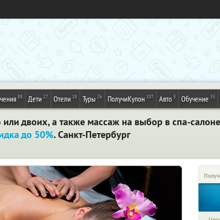
88
27
18
26
107
3
33
ечения
Дети
Отели
Туры
ПолучиКупон
Авто
Обучение
или двоих, а также массаж на выбор в спа-салон
идка до 50%
. Санкт-Петербург
Получ
Цена