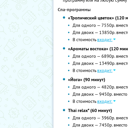
программу или на любую сумму 
Спа-программы
«Тропический цветок» (120 
Для одного — 7550р. вмест
Для двоих — 13850р. вмест
В стоимость
входит:
«Ароматы востока» (120 мин
Для одного — 6890р. вмест
Для двоих — 13490р. вмест
В стоимость
входит:
«Йога» (90 минут)
Для одного — 4820р. вмест
Для двоих — 9450р. вместо
В стоимость
входит:
Thai relax* (60 минут)
Для одного — 3960р. вмест
Для двоих — 7450р. вместо