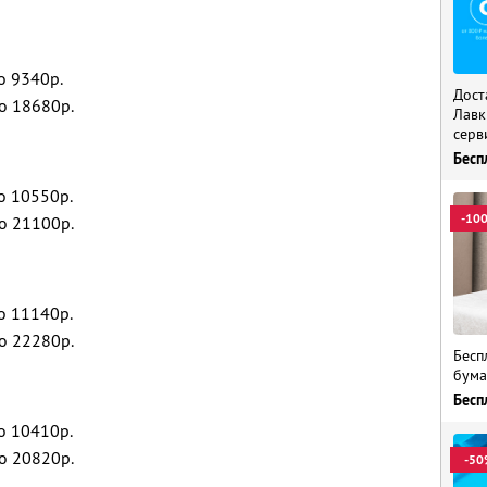
о 9340р.
Дост
о 18680р.
Лавк
серв
Бесп
о 10550р.
-10
о 21100р.
о 11140р.
о 22280р.
Бесп
бума
Бесп
о 10410р.
о 20820р.
-50