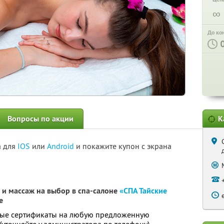
∞
До ко
Вопросы по акции
К
а для
IOS
или
Android
и покажите купон с экрана
 и массаж на выбор в спа-салоне
«СПА Тайские
е
ые сертификаты на любую предложенную