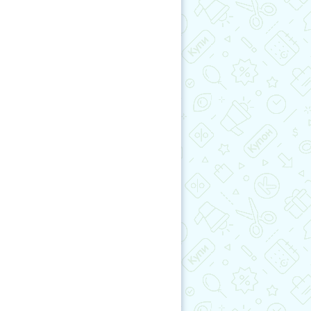
учиКупон
Обертывание
сота