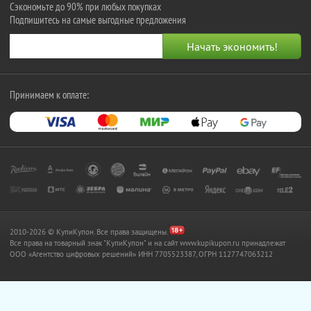
Сэкономьте до 90% при любых покупках
Подпишитесь на самые выгодные предложения
Принимаем к оплате:
2010-2026 © КупиКупон. Все права защищены.
Все права на товарный знак "КупиКупон" и на сайт www.kupikupon.ru принадлежат
OOO «Агентство цифровых решений» ИНН 7705523387, ОГРН 1127747063212