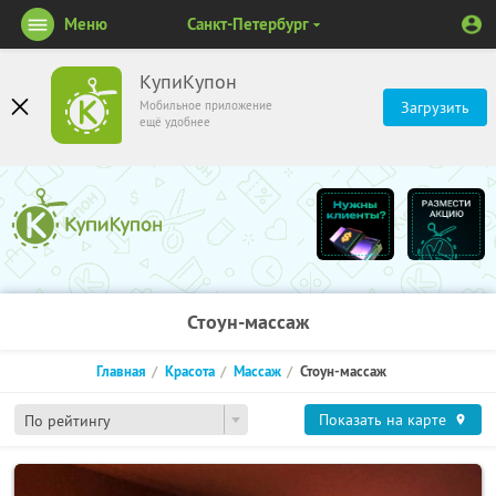
Меню
Санкт-Петербург
КупиКупон
Мобильное приложение
Загрузить
ещё удобнее
Стоун-массаж
Главная
Красота
Массаж
Стоун-массаж
Показать на карте
По рейтингу