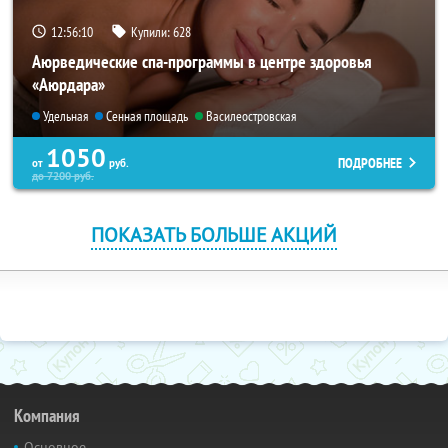
12:56:09
Купили:
628
Аюрведические спа-программы в центре здоровья
«Аюрдара»
Удельная
Сенная площадь
Василеостровская
1050
ПОДРОБНЕЕ
от
руб.
до
7200
руб.
ПОКАЗАТЬ БОЛЬШЕ АКЦИЙ
Компания
Основное