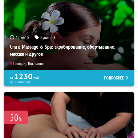
12:56:09
Купили:
3
Спа в Massage & Spa: скрабирование, обертывание,
массаж и другое
Площадь Восстания
1230
ПОДРОБНЕЕ
от
руб.
до
26000
руб.
-50
%