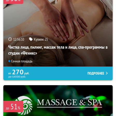
12:56:09
Купили:
25
Чистка лица, пилинг, массаж тела и лица, спа-программы в
студии «Феникс»
Сенная площадь
270
ПОДРОБНЕЕ
от
руб.
до
14500
руб.
51
%
до