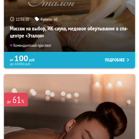
12:56:09
Купили:
60
Массаж на выбор, ИК-сауна, медовое обертывание в спа-
центре «Эталон»
Комендантский проспект
100
ПОДРОБНЕЕ
от
руб.
до
15000
руб.
61
%
до