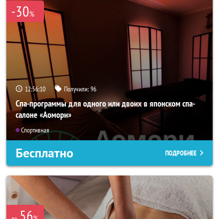
-30
%
12:56:09
Получили:
96
Спа-программы для одного или двоих в японском спа-
салоне «Аомори»
Спортивная
Бесплатно
ПОДРОБНЕЕ
56
%
до