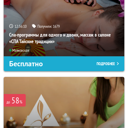
12:56:09
Получили:
1679
Спа-программы для одного и двоих, массаж в салоне
«СПА Тайские традиции»
Маяковская
Бесплатно
ПОДРОБНЕЕ
58
%
до