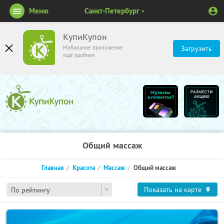
Меню
Санкт-Петербург
КупиКупон
Мобильное приложение
Загрузить
ещё удобнее
Общий массаж
Главная
Красота
Массаж
Общий массаж
Показать на карте
По рейтингу