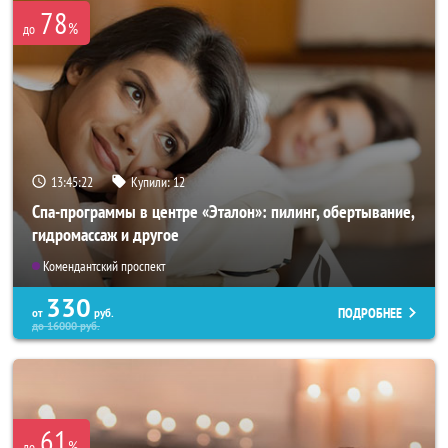
78
%
до
13:45:21
Купили:
12
Спа-программы в центре «Эталон»: пилинг, обертывание,
гидромассаж и другое
Комендантский проспект
330
ПОДРОБНЕЕ
от
руб.
до
16000
руб.
61
%
до