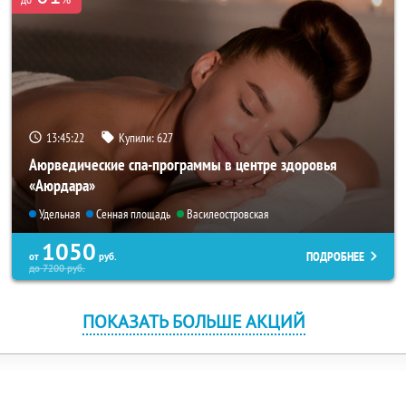
13:45:21
Купили:
627
Аюрведические спа-программы в центре здоровья
«Аюрдара»
Удельная
Сенная площадь
Василеостровская
1050
ПОДРОБНЕЕ
от
руб.
до
7200
руб.
ПОКАЗАТЬ БОЛЬШЕ АКЦИЙ