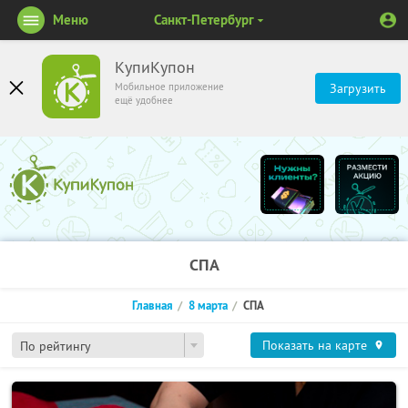
Меню
Санкт-Петербург
КупиКупон
Мобильное приложение
Загрузить
ещё удобнее
СПА
Главная
8 марта
СПА
Показать на карте
По рейтингу