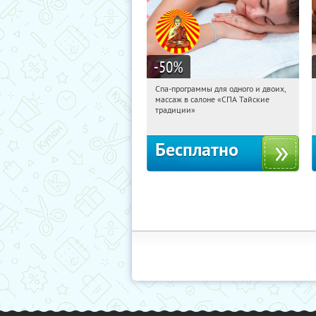
-50
%
Спа-программы для одного и двоих,
04:59:55
Получили:
1678
массаж в салоне «СПА Тайские
Маяковская
традиции»
Бесплатно