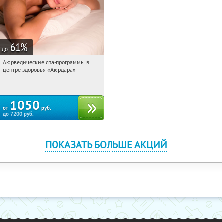
61
%
до
Аюрведические спа-программы в
04:59:55
Купили:
627
центре здоровья «Аюрдара»
Удельная
Сенная площадь
Василеостровская
1050
от
руб.
до
7200
руб.
ПОКАЗАТЬ БОЛЬШЕ АКЦИЙ