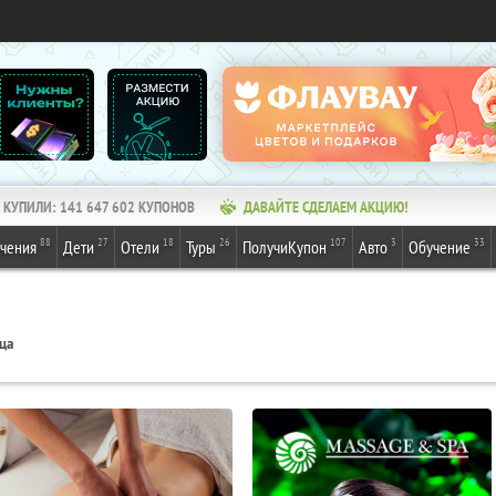
КУПИЛИ:
141 647 602
КУПОНОВ
ДАВАЙТЕ СДЕЛАЕМ АКЦИЮ!
88
27
18
26
107
3
33
ечения
Дети
Отели
Туры
ПолучиКупон
Авто
Обучение
ца