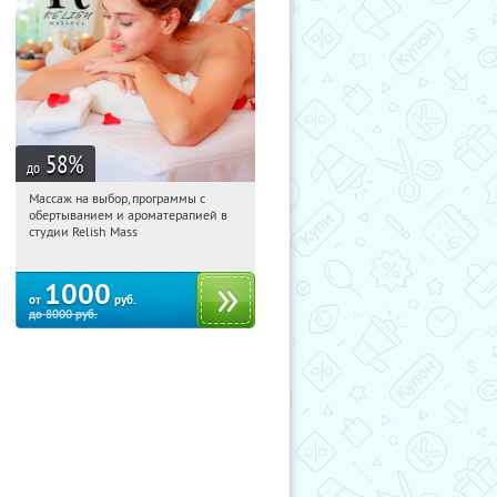
58
%
до
Массаж на выбор, программы с
04:59:55
Купили:
4
обертыванием и ароматерапией в
Площадь Восстания
студии Relish Mass
1000
от
руб.
до
8000
руб.