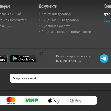
тнёрам
Документы
Кон
елаем акцию!
Агентский договор
spro
е, как Вебмастер
Лицензионный договор
Связ
е акции
Публичная оферта
Политика конфиденциальности
Ищите скидки поблизости,
не выходя из чата: