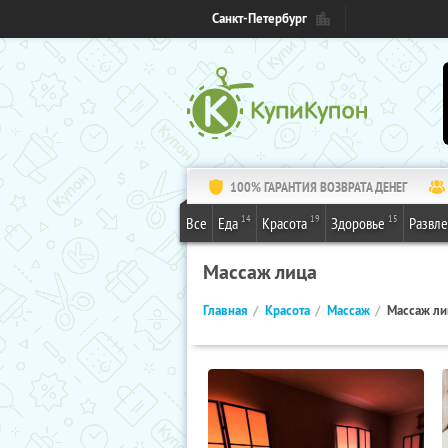
Санкт-Петербург
100% ГАРАНТИЯ ВОЗВРАТА ДЕНЕГ
14
19
15
Все
Еда
Красота
Здоровье
Развл
Массаж лица
Главная
Красота
Массаж
Массаж ли