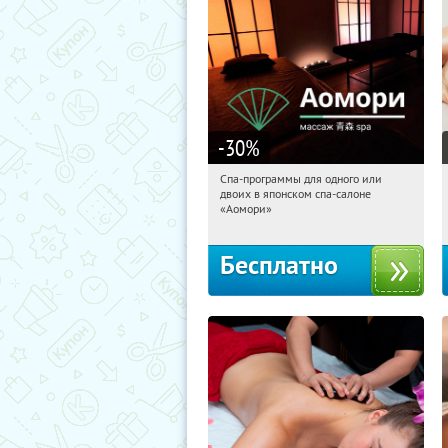
-30
%
Спа-программы для одного или
04:59:55
Получили:
95
двоих в японском спа-салоне
Спортивная
«Аомори»
Бесплатно