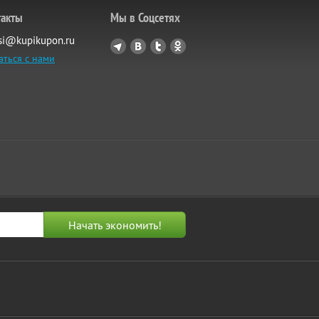
такты
Мы в Соцсетях
si@kupikupon.ru
аться с нами