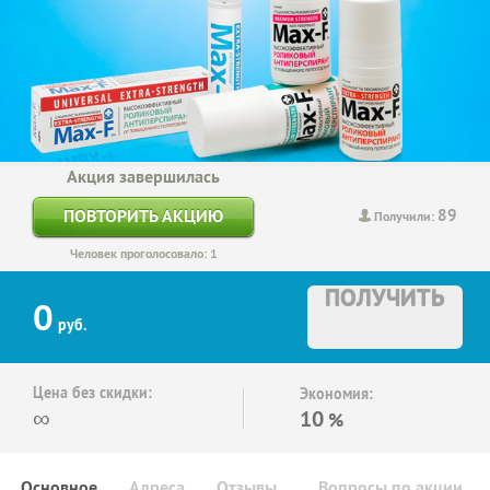
Акция завершилась
89
ПОВТОРИТЬ АКЦИЮ
Получили:
Человек проголосовало: 1
ПОЛУЧИТЬ
0
руб.
Цена без скидки:
Экономия:
∞
10
%
Основное
Адреса
Отзывы
Вопросы по акции