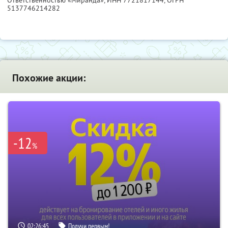
Ответственностью «Миранда»,
ИНН 7721817144
, ОГРН
5137746214282
Похожие акции:
-12
%
02:26:44
Получи первым!