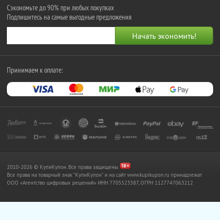
Сэкономьте до 90% при любых покупках
Подпишитесь на самые выгодные предложения
Принимаем к оплате:
2010-2026 © КупиКупон. Все права защищены.
Все права на товарный знак "КупиКупон" и на сайт www.kupikupon.ru принадлежат
OOO «Агентство цифровых решений» ИНН 7705523387, ОГРН 1127747063212