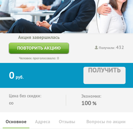
Акция завершилась
432
ПОВТОРИТЬ АКЦИЮ
Получили:
Человек проголосовало: 0
ПОЛУЧИТЬ
0
руб.
Цена без скидки:
Экономия:
∞
100
%
Основное
Адреса
Отзывы
Вопросы по акции