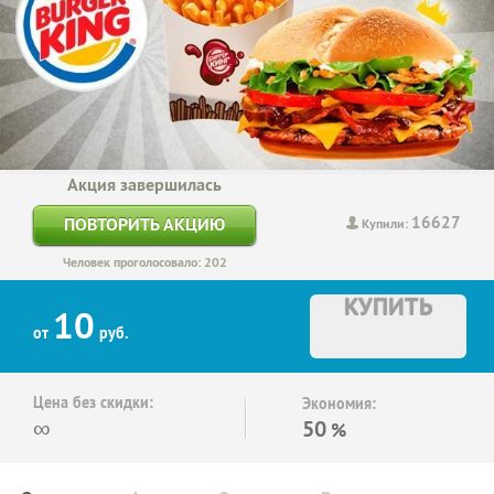
Акция завершилась
16627
ПОВТОРИТЬ АКЦИЮ
Купили:
Человек проголосовало: 202
КУПИТЬ
10
от
руб.
Цена без скидки:
Экономия:
∞
50
%