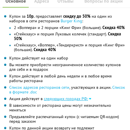
Основное
Адреса
Отзывы
Вопросы по акции
Купон за
10р.
предоставляет
скидку до 50%
на один из
наборов в сети ресторанов
Burger King
:
2 «Воппера» и 2 порции «Кинг Фри» (большие).
Скидка 40%
«Стейкхаус» и порция Луковых колечек (стандарт).
Скидка
50%
«Стейкхаус», «Воппер», «Тендеркрисп» и порция «Кинг Фри»
(большая).
Скидка 40%
Купон действует на один набор
Вы можете приобрести неограниченное количество купонов
для себя и в подарок
Купон действует в любой день недели и в любое время
работы ресторана
Список адресов ресторанов сети
, участвующих в акции.
Список
в формате .doc
Акция действует в
следующих городах РФ:
В зависимости от ресторана цены могут незначительно
меняться
Предъявляйте распечатанный купон (с читаемым QR-кодом)
перед заказом
Купон по данной акции возврату не подлежит