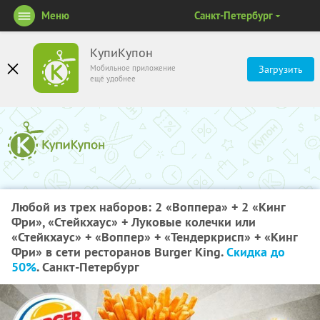
Меню
Санкт-Петербург
КупиКупон
Мобильное приложение
Загрузить
ещё удобнее
Любой из трех наборов: 2 «Воппера» + 2 «Кинг
Фри», «Стейкхаус» + Луковые колечки или
«Стейкхаус» + «Воппер» + «Тендеркрисп» + «Кинг
Фри» в сети ресторанов Burger King.
Скидка до
50%
. Санкт-Петербург