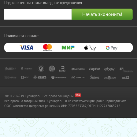
Подпишитесь на самые выгодные предложения
Принимаем к оплате:
2010-2026 © КупиКупон. Все права защищены.
Все права на товарный знак "КупиКупон" и на сайт www.kupikupon.ru принадлежат
OOO «Агентство цифровых решений» ИНН 7705523387, ОГРН 1127747063212