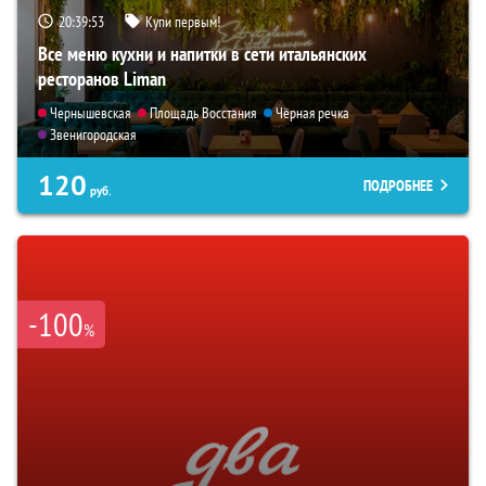
20:39:51
Купи первым!
Все меню кухни и напитки в сети итальянских
ресторанов Liman
Чернышевская
Площадь Восстания
Чёрная речка
Звенигородская
120
ПОДРОБНЕЕ
руб.
-100
%