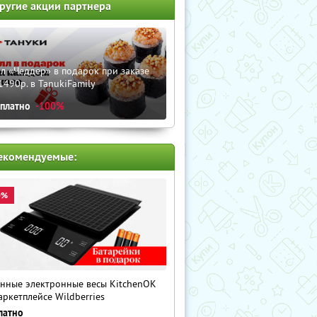
ругие акции партнера
л «Чеддер» в подарок при заказе
1490р. в TanukiFamily
сплатно
-100%
екомендуемые:
0%
нные электронные весы KitchenOK
аркетплейсе Wildberries
латно