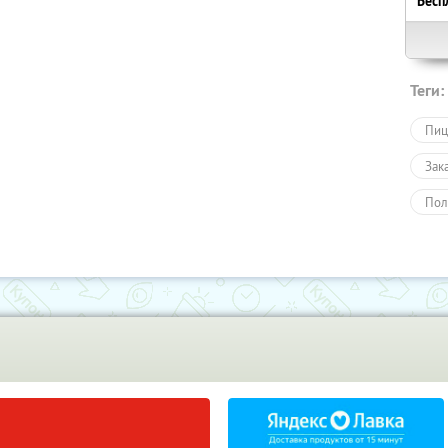
Бесп
Теги:
Пиц
Зак
Пол