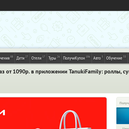
88
27
17
26
106
3
33
ечения
Дети
Отели
Туры
ПолучиКупон
Авто
Обучение
з от 1090р. в приложении TanukiFamily: роллы, суш
Получ
Цена