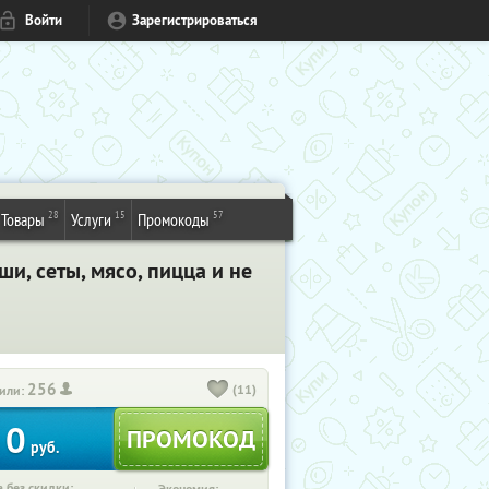
Войти
Зарегистрироваться
28
15
57
Товары
Услуги
Промокоды
и, сеты, мясо, пицца и не
256
(11)
или:
0
руб.
 без скидки: