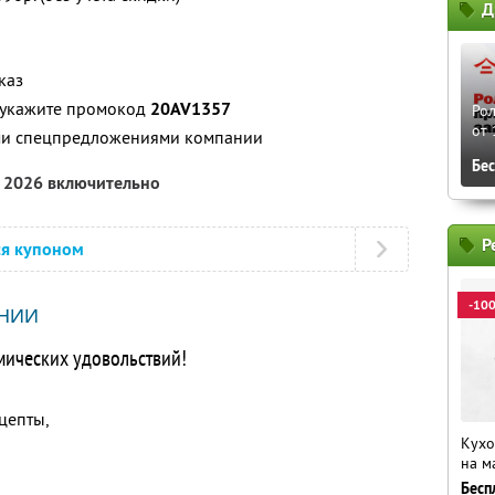
Д
каз
, укажите промокод
20AV1357
Рол
от 
ими спецпредложениями компании
Бе
а 2026 включительно
Р
ся купоном
-10
НИИ
мических удовольствий!
цепты,
Кухо
на м
Бесп