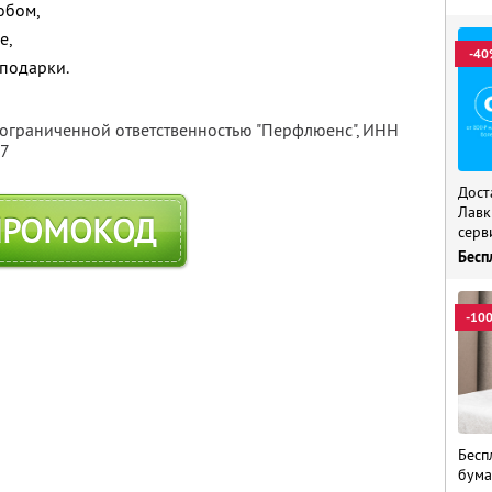
обом,
е,
-40
 подарки.
 ограниченной ответственностью "Перфлюенс",
ИНН
57
Дост
Лавк
ПРОМОКОД
серв
Бесп
-10
Бесп
бума