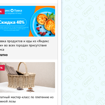
%
авка продуктов и еды из «Яндекс
и» во всех городах присутствия
иса
латно
0%
латный мастер-класс по плетению из
жной лозы