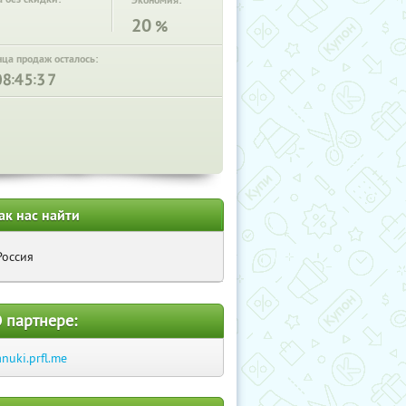
Экономия:
20
%
нца продаж осталось:
:
:
ак нас найти
Россия
 партнере:
anuki.prfl.me