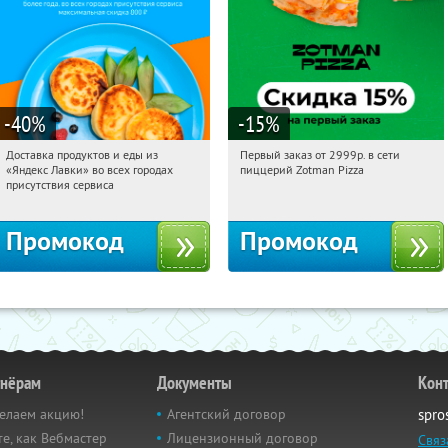
-40
%
-15
%
Доставка продуктов и еды из
Первый заказ от 2999р. в сети
11:45:33
Получили:
38
11:45:33
Получили:
43
«Яндекс Лавки» во всех городах
пиццерий Zotman Pizza
Россия
Россия
присутствия сервиса
Промокод
Промокод
тнёрам
Документы
Кон
елаем акцию!
Агентский договор
spro
е, как Вебмастер
Лицензионный договор
Связ