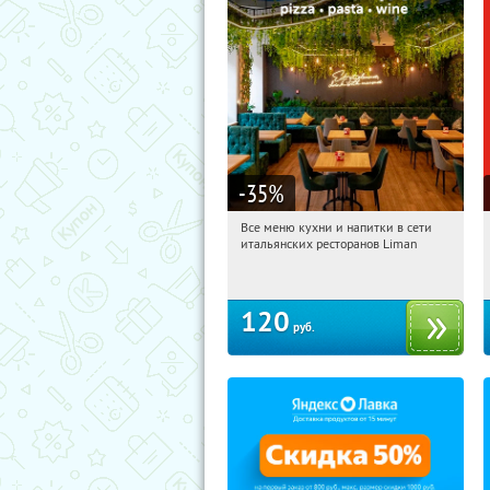
-35
%
Все меню кухни и напитки в сети
11:45:33
Купи первым!
итальянских ресторанов Liman
Чернышевская
Площадь Восстания
Чёрная речка
Звенигородская
120
руб.