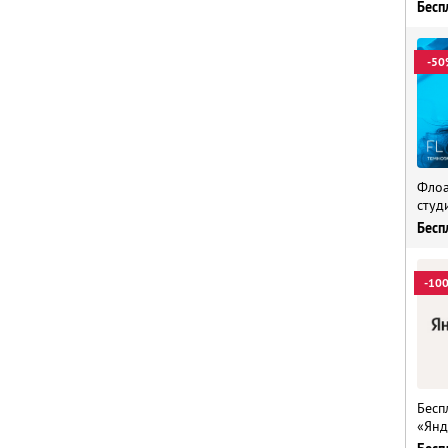
Бесп
-50
Флоа
студ
Бесп
-10
Бесп
«Янд