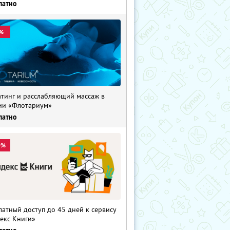
латно
%
тинг и расслабляющий массаж в
ии «Флотариум»
латно
0%
латный доступ до 45 дней к сервису
екс Книги»