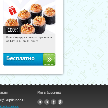
-100
%
Ролл «Чеддер» в подарок при заказе
11:45:33
Получили:
108
от 1490р. в TanukiFamily
Россия
Бесплатно
такты
Мы в Соцсетях
si@kupikupon.ru
аться с нами