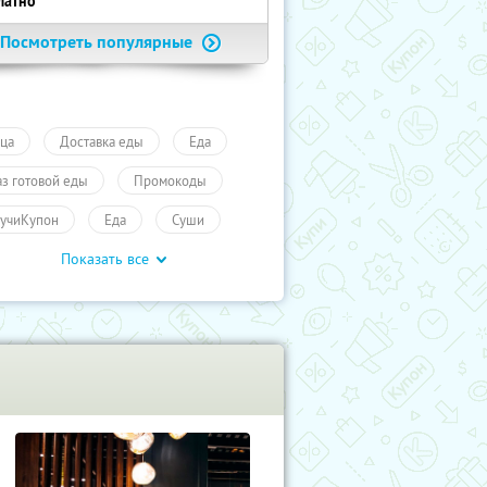
латно
Посмотреть популярные
ца
Доставка еды
Еда
аз готовой еды
Промокоды
учиКупон
Еда
Суши
Показать все