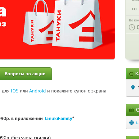
∞
До ко
Вопросы по акции
К
а для
IOS
или
Android
и покажите купон с экрана
О
090р. в приложении
TanukiFamily
*
t
0р. (без учета скидки)