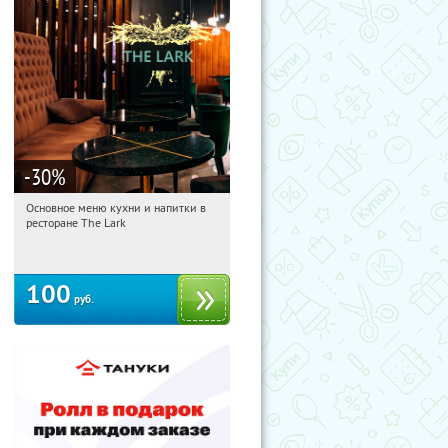
-30
%
Основное меню кухни и напитки в
11:45:33
Купили:
2
ресторане The Lark
Пушкинская
100
руб.