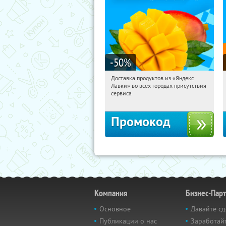
-50
%
Доставка продуктов из «Яндекс
11:45:33
Получили:
165
Лавки» во всех городах присутствия
Россия
сервиса
Промокод
Компания
Бизнес-Пар
Основное
Давайте сд
Публикации о нас
Заработайт