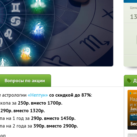
Цена
1
Вопросы по акции
Д
е астрологии
«Нептун»
со скидкой до 87%
:
скопа за
250р. вместо 1700р.
Бе
а
290р. вместо 1320р.
шк
па на 1 год за
290р. вместо 1450р.
Бе
па на 2 года за
390р. вместо 2900р.
коп