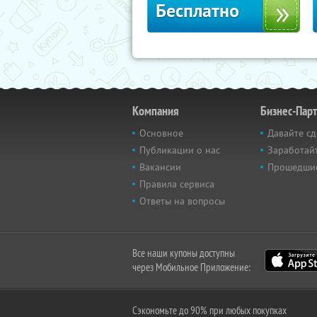
Бесплатно
Компания
Бизнес-Пар
Основное
Давайте сд
Публикации о нас
Заработайт
Вакансии
Прошедши
Правила сервиса
Ответы на вопросы
Все наши купоны доступны
через Мобильное Приложение:
Сэкономьте до 90% при любых покупках