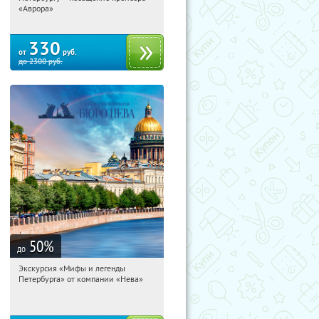
Площадь Восстания
«Аврора»
330
от
руб.
до
2300
руб.
50
%
до
Экскурсия «Мифы и легенды
07:13:45
Купи первым!
Петербурга» от компании «Нева»
Гостиный двор