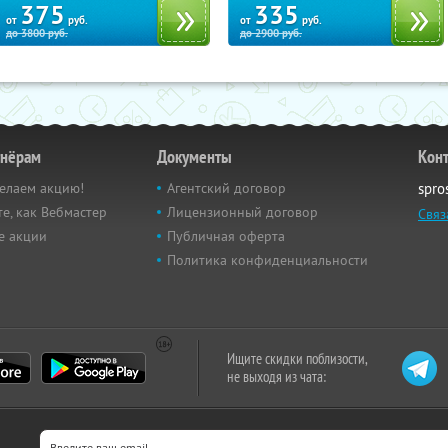
375
335
от
руб.
от
руб.
до
3800
руб.
до
2900
руб.
тнёрам
Документы
Кон
елаем акцию!
Агентский договор
spro
е, как Вебмастер
Лицензионный договор
Связ
е акции
Публичная оферта
Политика конфиденциальности
Ищите скидки поблизости,
не выходя из чата: