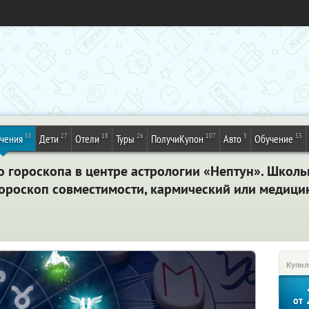
88
27
18
26
107
3
33
ечения
Дети
Отели
Туры
ПолучиКупон
Авто
Обучение
о гороскопа в центре астрологии «Нептун». Школ
 гороскоп совместимости, кармический или медици
Купил
от