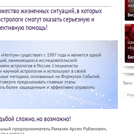
по
ожество жизненных ситуаций, в которых
Бе
стрологи смогут оказать серьезную и
ективную помощь!
Цве
«Бу
«Нептун» существует с 1997 года и является одной
Бе
ций, занимающихся исследовательской
нием астрологов в России. Специалисты
 научной астрологии и используют в своей
ьные методики, основанные на Формулах Событий,
товерно предсказывать главные этапы
Теги:
ыть более защищенным и эффективно управлять
Раз
дьбой сложно, но возможно!
льный предприниматель Рамазян Арсен Рубенович,