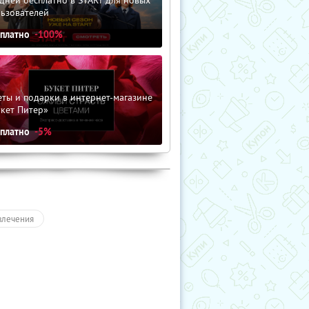
льзователей
сплатно
-100%
ты и подарки в интернет-магазине
кет Питер»
сплатно
-5%
влечения