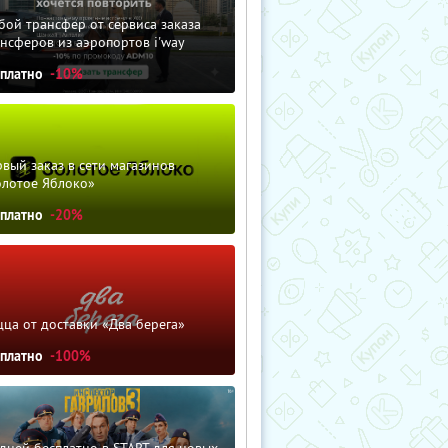
ой трансфер от сервиса заказа
нсферов из аэропортов i'way
сплатно
-10%
вый заказ в сети магазинов
олотое Яблоко»
сплатно
-20%
ца от доставки «Два берега»
сплатно
-100%
дней бесплатно в START для новых