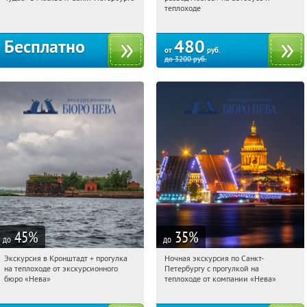
Площадь Восстания
теплоходе
Бесплатно
480
от
руб.
до
3200
руб.
45
%
35
%
до
до
Экскурсия в Кронштадт + прогулка
Ночная экскурсия по Санкт-
07:13:45
Купи первым!
07:13:45
Купили:
5
на теплоходе от экскурсионного
Петербургу с прогулкой на
Гостиный двор
Гостиный двор
бюро «Нева»
теплоходе от компании «Нева»