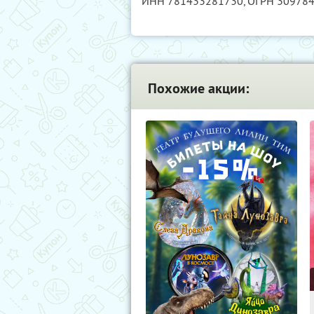
ИНН 781433281730
, ОГРН 30978
Похожие акции: