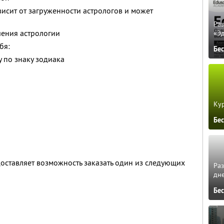
висит от загруженности астрологов и может
Ра
чения астрологии
«Э
бя:
Бе
 по знаку зодиака
Кур
Бе
оставляет возможность заказать один из следующих
Ра
дне
Бе