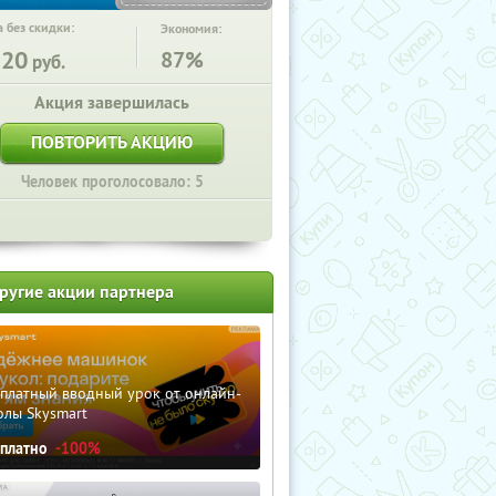
 без скидки:
Экономия:
320
87%
руб.
Акция завершилась
ПОВТОРИТЬ АКЦИЮ
Человек проголосовало: 5
ругие акции партнера
сплатный вводный урок от онлайн-
олы Skysmart
сплатно
-100%