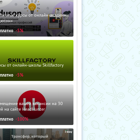
зличные курсы от онлайн-академии
дюсон»
сплатно
-5%
сы от онлайн-школы Skillfactory
сплатно
-5%
змещение вашей вакансии на 30
й на сайте HeadHunter
сплатно
-100%