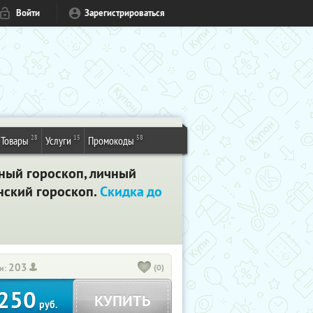
Войти
Зарегистрироваться
28
15
58
Товары
Услуги
Промокоды
ьный гороскоп, личный
нский гороскоп.
Скидка до
203
(0)
и:
250
КУПИТЬ
руб.