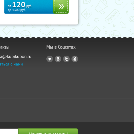
120
от
руб.
до
1300
руб.
такты
Мы в Соцсетях
si@kupikupon.ru
аться с нами