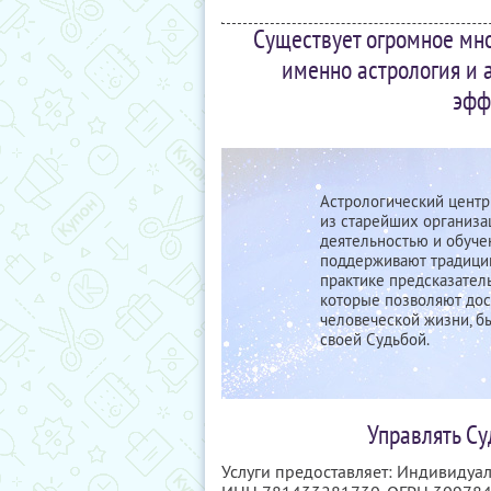
Существует огромное мн
именно астрология и а
эфф
Астрологический центр 
из старейших организа
деятельностью и обуче
поддерживают традиции
практике предсказател
которые позволяют дос
человеческой жизни, б
своей Судьбой.
Управлять Су
Услуги предоставляет: Индивидуа