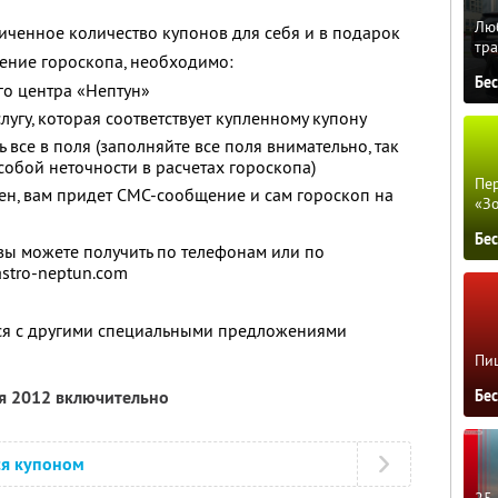
Люб
ченное количество купонов для себя и в подарок
тра
ление гороскопа, необходимо:
Бе
го центра «Нептун»
слугу, которая соответствует купленному купону
ь все в поля (заполняйте все поля внимательно, так
собой неточности в расчетах гороскопа)
Пер
лен, вам придет СМС-сообщение и сам гороскоп на
«З
Бе
 можете получить по телефонам или по
stro-neptun.com
тся с другими специальными предложениями
Пиц
ря 2012 включительно
Бе
ся купоном
25 