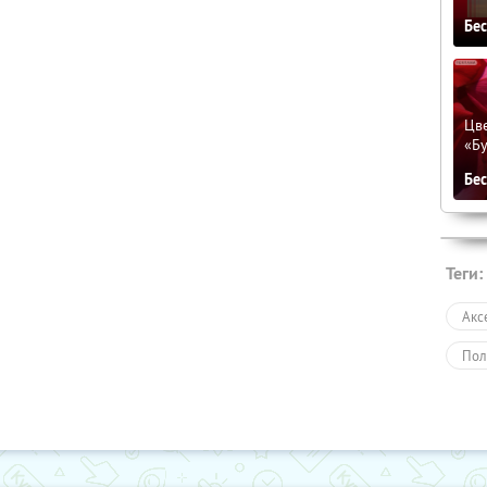
Бе
Цве
«Бу
Бе
Теги:
Акс
Пол