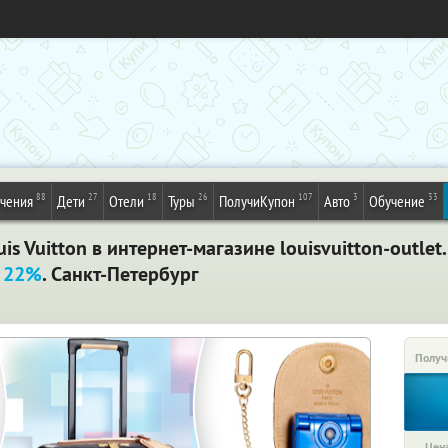
88
27
18
26
107
3
33
ечения
Дети
Отели
Туры
ПолучиКупон
Авто
Обучение
s Vuitton в интернет-магазине louisvuitton-outlet
 22%
. Санкт-Петербург
Получ
Цена