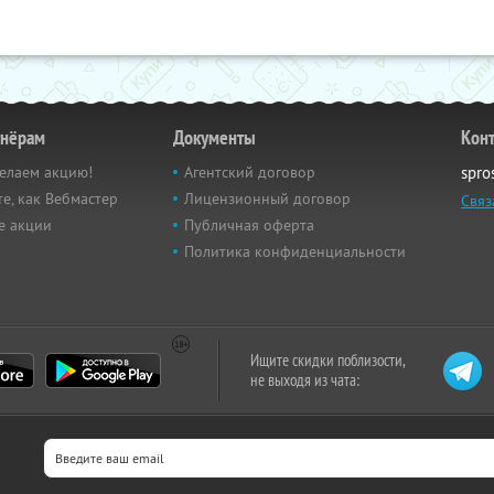
тнёрам
Документы
Кон
елаем акцию!
Агентский договор
spro
е, как Вебмастер
Лицензионный договор
Связ
е акции
Публичная оферта
Политика конфиденциальности
Ищите скидки поблизости,
не выходя из чата: