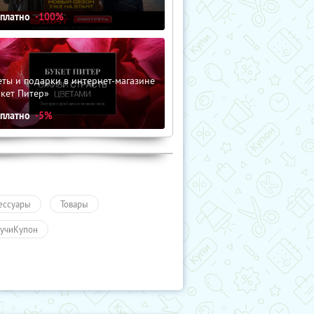
сплатно
-100%
ты и подарки в интернет-магазине
кет Питер»
сплатно
-5%
ессуары
Товары
учиКупон