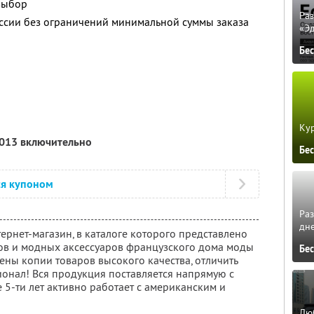
 выбор
Ра
оссии без ограничений минимальной суммы заказа
«Э
Бе
Кур
2013 включительно
Бе
ся купоном
Ра
дне
ернет-магазин, в каталоге которого представлено
ов и модных аксессуаров французского дома моды
Бе
лены копии товаров высокого качества, отличить
онал! Вся продукция поставляется напрямую с
е 5-ти лет активно работает с американским и
Люб