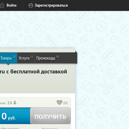
Войти
Зарегистрироваться
28
15
58
Товары
Услуги
Промокоды
.ru с бесплатной доставкой
16
(0)
или:
0
ПОЛУЧИТЬ
руб.
 без скидки: