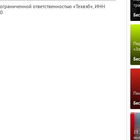
тра
 ограниченной ответственностью «Техвэб»,
ИНН
70
Бе
Пер
«З
Бе
Пиц
Бе
25 
по