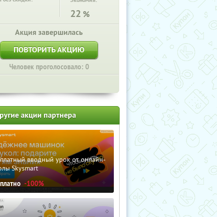
Экономия:
22
%
Акция завершилась
ПОВТОРИТЬ АКЦИЮ
Человек проголосовало: 0
ругие акции партнера
сплатный вводный урок от онлайн-
олы Skysmart
сплатно
-100%