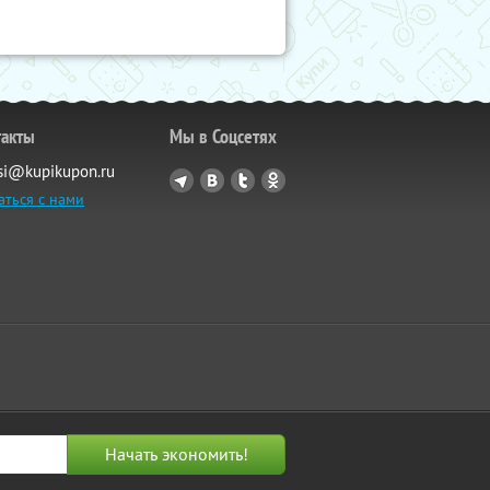
такты
Мы в Соцсетях
si@kupikupon.ru
аться с нами