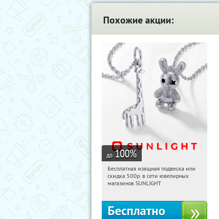
Похожие акции:
100
%
до
Бесплатная изящная подвеска или
13:18:15
Получили:
73
скидка 500р. в сети ювелирных
Россия
магазинов SUNLIGHT
Бесплатно