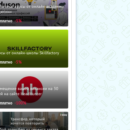
зличные курсы от онлайн-академии
дюсон»
сплатно
-5%
сы от онлайн-школы Skillfactory
сплатно
-5%
змещение вашей вакансии на 30
й на сайте HeadHunter
сплатно
-100%
ой трансфер от сервиса заказа