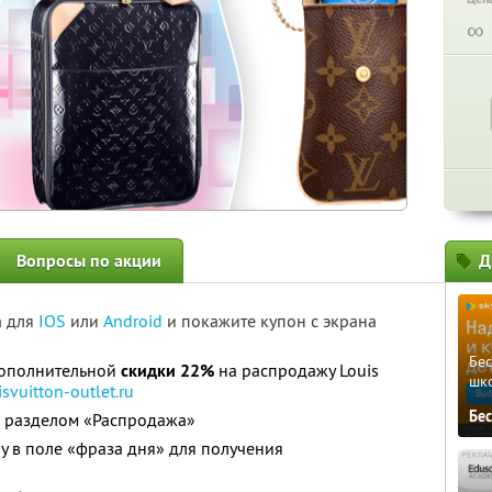
∞
Вопросы по акции
Д
а для
IOS
или
Android
и покажите купон с экрана
Бе
дополнительной
скидки 22%
на распродажу Louis
шк
isvuitton-outlet.ru
Бе
с разделом «Распродажа»
y в поле «фраза дня» для получения