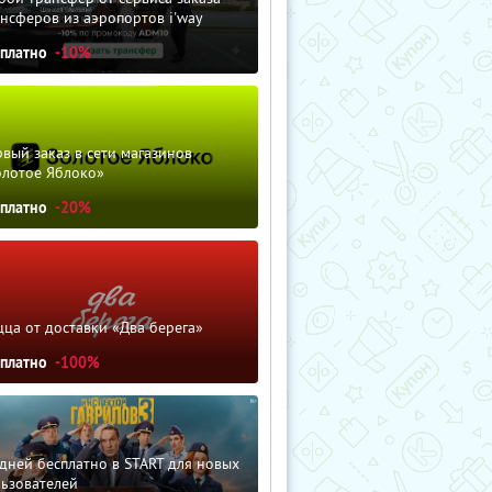
нсферов из аэропортов i'way
сплатно
-10%
вый заказ в сети магазинов
олотое Яблоко»
сплатно
-20%
ца от доставки «Два берега»
сплатно
-100%
дней бесплатно в START для новых
льзователей