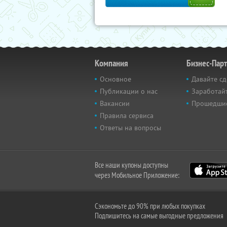
Компания
Бизнес-Пар
Основное
Давайте сд
Публикации о нас
Заработайт
Вакансии
Прошедши
Правила сервиса
Ответы на вопросы
Все наши купоны доступны
через Мобильное Приложение:
Сэкономьте до 90% при любых покупках
Подпишитесь на самые выгодные предложения