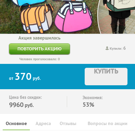
Акция завершилась
6
ПОВТОРИТЬ АКЦИЮ
Купили:
Человек проголосовало: 0
КУПИТЬ
370
от
руб.
Цена без скидки:
Экономия:
9960
53%
руб.
Основное
Адреса
Отзывы
Вопросы по акции