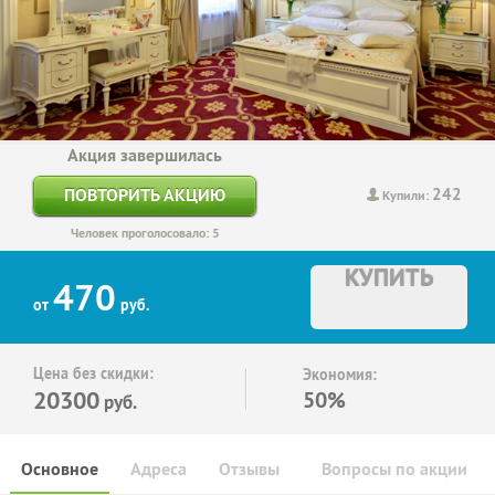
Акция завершилась
242
ПОВТОРИТЬ АКЦИЮ
Купили:
Человек проголосовало: 5
КУПИТЬ
470
от
руб.
Цена без скидки:
Экономия:
20300
50%
руб.
Основное
Адреса
Отзывы
Вопросы по акции