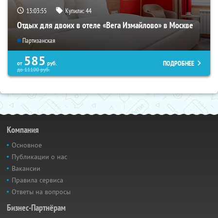
13:03:54
Купили:
44
Отдых для двоих в отеле «Вега Измайлово» в Москве
Партизанская
585
ПОДРОБНЕЕ
от
руб.
до
11100
руб.
Компания
Основное
Публикации о нас
Вакансии
Правила сервиса
Ответы на вопросы
Бизнес-Партнёрам