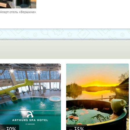
Апарт-отель «Вершина»
30
%
35
%