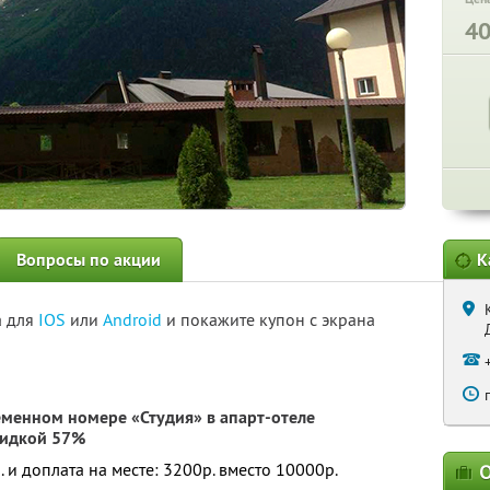
4
Вопросы по акции
К
а для
IOS
или
Android
и покажите купон с экрана
еменном номере «Студия» в апарт-отеле
кидкой 57%
. и доплата на месте: 3200р. вместо 10000р.
О