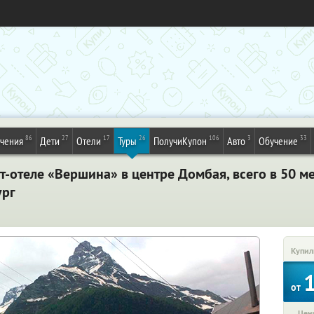
86
27
17
26
106
3
33
ечения
Дети
Отели
Туры
ПолучиКупон
Авто
Обучение
т-отеле «Вершина» в центре Домбая, всего в 50 ме
ург
Купил
от
Цена