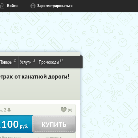
Войти
Зарегистрироваться
27
15
57
Товары
Услуги
Промокоды
трах от канатной дороги!
2
(0)
и:
1100
КУПИТЬ
руб.
 без скидки: