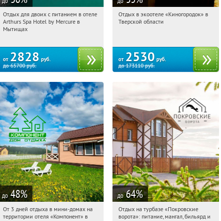
до
до
Отдых для двоих с питанием в отеле
Отдых в экоотеле «Киногородок» в
01:17:11
Купи первым!
01:17:11
Купи первым!
Arthurs Spa Hotel by Mercure в
Тверской области
Московская обл., г. Мытищи, д.
Тверская обл., Бологовский р-н,
Мытищах
Ларево, ул. Хвойная, стр. 26
Выползовское с/п, дер.
Михайловское, д. 15
2828
2530
от
руб.
от
руб.
до
65700
руб.
до
173110
руб.
48
%
64
%
до
до
От 3 дней отдыха в мини-домах на
Отдых на турбазе «Покровские
01:17:11
Купили:
116
01:17:11
Купили:
7
территории отеля «Компонент» в
ворота»: питание, мангал, бильярд и