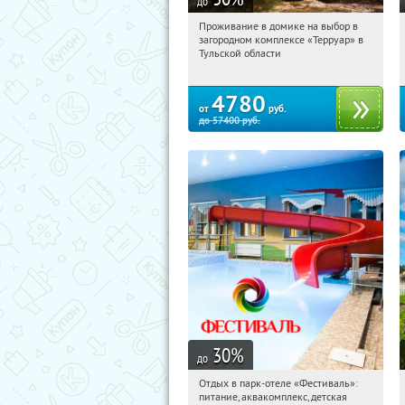
до
Проживание в домике на выбор в
01:17:11
Купили:
8
загородном комплексе «Терруар» в
Тульская обл., Ясногорский р-н, с.
Тульской области
Кузмищево
4780
от
руб.
до
57400
руб.
30
%
до
Отдых в парк-отеле «Фестиваль»:
01:17:11
Купили:
22
питание, аквакомплекс, детская