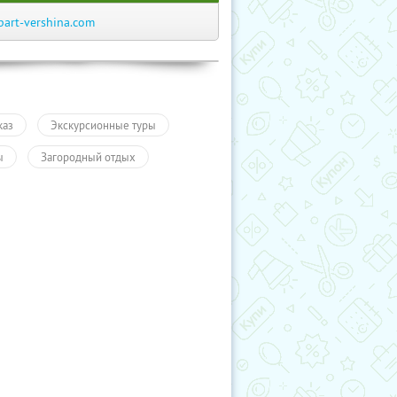
part-vershina.com
каз
Экскурсионные туры
ы
Загородный отдых