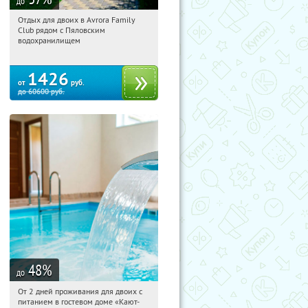
до
Отдых для двоих в Avrora Family
01:17:11
Купили:
10
Club рядом с Пяловским
Московская обл., Мытищинский р-н,
водохранилищем
д. Степаньково, ул. Рождественская, д.
25
1426
от
руб.
до
60600
руб.
48
%
до
От 2 дней проживания для двоих с
01:17:11
Купили:
34
питанием в гостевом доме «Кают-