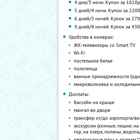
4 дня/3 ночи. Купон за 1610р
5 дней/4 ночи. Купон за 2200
6 дней/5 ночей. Купон за 270
9 дней/8 ночей. Купон за 430
Удобства в номерах:
ЖК-телевизоры со Smart TV
Wi-Fi
постельное белье
полотенца
ванные принадлежности (одно
микроволновка и холодильн
Доплаты:
бассейн на крыше
мангал во дворе
трансфер от/до аэропорта/во
экскурсии (конные, пешие, на
гор, на озера, поляны, водоп
религиозные туры к храмам I