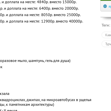
. и доплата на месте: 4840р. вместо 15000р.
a
р. и доплата на месте: 6400р. вместо 20000р.
0р. и доплата на месте: 8050р. вместо 25000р.
0р. и доплата на месте: 12900р. вместо 40000р.
Теги:
Кав
Тур
разовое мыло, шампунь, гель для душа)
ик
кзала
 квадроциклах, джипах, на микроавтобусах в ущелья
ады, к памятникам архитектуры)
X–X веков