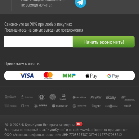
не выходя из чата:
Сэкономьте до 90% при любых покупках
Подпишитесь на самые выгодные предложения
Принимаем к оплате:
2010-2026 © КупиКупон. Все права защищены.
Все права на товарный знак "КупиКупон" и на сайт www.kupikupon.ru принадлежат
OOO «Агентство цифровых решений» ИНН 7705523387, ОГРН 1127747063212