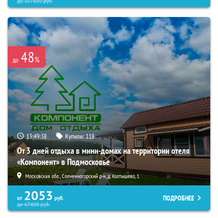
до
107880
руб.
48
%
до
13:49:37
Купили:
118
От 3 дней отдыха в мини-домах на территории отеля
«Компонент» в Подмосковье
Московская обл., Солнечногорский р-н, д. Колтышево, 1
2053
ПОДРОБНЕЕ
от
руб.
до
67400
руб.