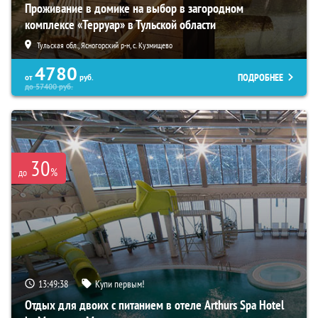
Проживание в домике на выбор в загородном
комплексе «Терруар» в Тульской области
Тульская обл., Ясногорский р-н, с. Кузмищево
4780
ПОДРОБНЕЕ
от
руб.
до
57400
руб.
30
%
до
13:49:37
Купи первым!
Отдых для двоих с питанием в отеле Arthurs Spa Hotel