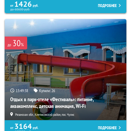
1426
ПОДРОБНЕЕ
от
руб.
до
60600
руб.
30
%
до
13:49:37
Купили:
26
Отдых в парк-отеле «Фестиваль»: питание,
аквакомплекс, детская анимация, Wi-Fi
Рязанская обл., Клепиковский район, пос. Чулис
3164
ПОДРОБНЕЕ
от
руб.