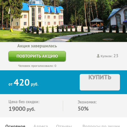
Акция завершилась
23
ПОВТОРИТЬ АКЦИЮ
Купили:
Человек проголосовало: 0
КУПИТЬ
420
от
руб.
Цена без скидки:
Экономия:
19000
50%
руб.
Основное
Адреса
Отзывы
Вопросы по акции