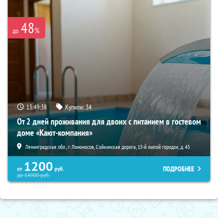
48
%
до
13:49:37
Купили:
34
От 2 дней проживания для двоих с питанием в гостевом
доме «Кают-компания»
Ленинградская обл., г. Ломоносов, Сойкинская дорога, 15-й жилой городок, д. 43
1200
ПОДРОБНЕЕ
от
руб.
до
14900
руб.