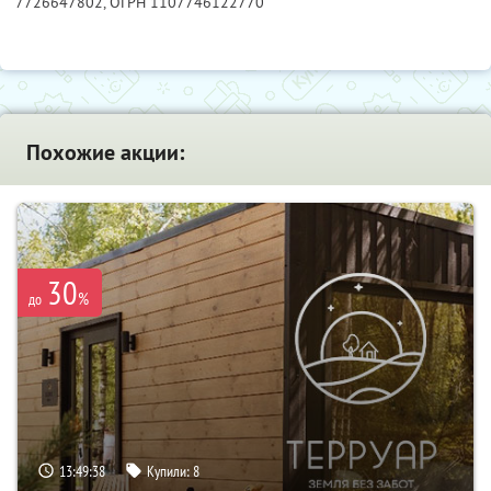
7726647802
, ОГРН 1107746122770
Похожие акции:
30
%
до
13:49:37
Купили:
8