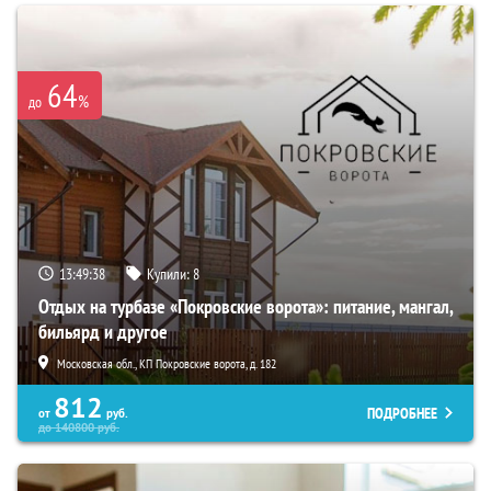
64
%
до
13:49:37
Купили:
8
Отдых на турбазе «Покровские ворота»: питание, мангал,
бильярд и другое
Московская обл., КП Покровские ворота, д. 182
812
ПОДРОБНЕЕ
от
руб.
до
140800
руб.