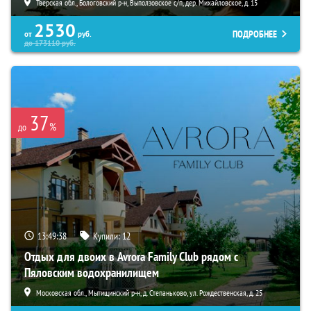
Тверская обл., Бологовский р-н, Выползовское с/п, дер. Михайловское, д. 15
2530
ПОДРОБНЕЕ
от
руб.
до
173110
руб.
37
%
до
13:49:37
Купили:
12
Отдых для двоих в Avrora Family Club рядом с
Пяловским водохранилищем
Московская обл., Мытищинский р-н, д. Степаньково, ул. Рождественская, д. 25