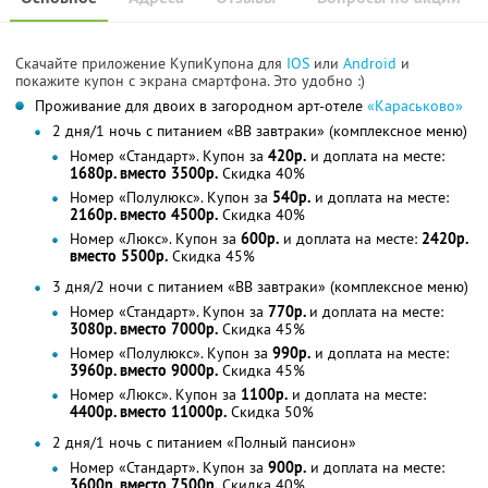
Скачайте приложение КупиКупона для
IOS
или
Android
и
покажите купон с экрана смартфона. Это удобно :)
Проживание для двоих в загородном арт-отеле
«Караськово»
2 дня/1 ночь с питанием «ВВ завтраки» (комплексное меню)
Номер «Стандарт». Купон за
420р.
и доплата на месте:
1680р. вместо 3500р.
Скидка 40%
Номер «Полулюкс». Купон за
540р.
и доплата на месте:
2160р. вместо 4500р.
Скидка 40%
Номер «Люкс». Купон за
600р.
и доплата на месте:
2420р.
вместо 5500р.
Скидка 45%
3 дня/2 ночи с питанием «ВВ завтраки» (комплексное меню)
Номер «Стандарт». Купон за
770р.
и доплата на месте:
3080р. вместо 7000р.
Скидка 45%
Номер «Полулюкс». Купон за
990р.
и доплата на месте:
3960р. вместо 9000р.
Скидка 45%
Номер «Люкс». Купон за
1100р.
и доплата на месте:
4400р. вместо 11000р.
Скидка 50%
2 дня/1 ночь с питанием «Полный пансион»
Номер «Стандарт». Купон за
900р.
и доплата на месте:
3600р. вместо 7500р.
Скидка 40%