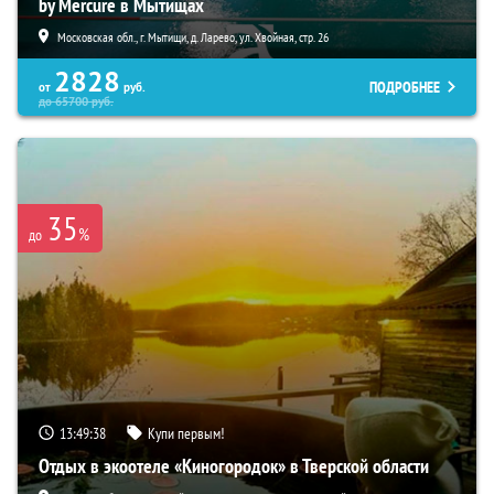
by Mercure в Мытищах
Московская обл., г. Мытищи, д. Ларево, ул. Хвойная, стр. 26
2828
ПОДРОБНЕЕ
от
руб.
до
65700
руб.
35
%
до
13:49:37
Купи первым!
Отдых в экоотеле «Киногородок» в Тверской области