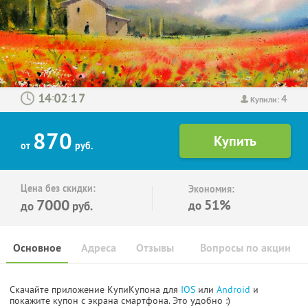
4
:
:
Купили:
870
от
руб.
Цена без скидки:
Экономия:
7000
51%
до
до
руб.
Основное
Адреса
Отзывы
Вопросы по акции
Скачайте приложение КупиКупона для
IOS
или
Android
и
покажите купон с экрана смартфона. Это удобно :)