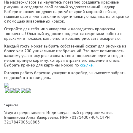
На мастер-классе вы научитесь поэтапно создавать красивые
рисунки и создадите свой первый художественный шедевр.
Выберите сюжет по душе: нарисуйте яркий морской пейзаж,
пышные цветы или выполните оригинальную надпись на открытке
с помощью акварельных красок.
Откройте для себя мир акварели и насладитесь процессом
творчества! Опытный художник поделится секретами работы с
красками и покажет, как легко и красиво рисовать акварелью.
Каждый гость может выбрать собственный сюжет для рисунка из
более чем 200 уникальных изображений. Это даст возможность
каждому участнику реализовать свои творческие идеи и создать
неповторимую картину, которая отразит его видение и стиль.
Выбрать пример для картины можно по
ссылке
.
Готовую работу бережно упакуют в коробку, вы сможете забрать
ее домой в этот же день.
* Артиста
Услуги предоставляет: Индивидуальный предприниматель
Вишнякова Анна Валерьевна,
ИНН 701714007404
, ОГРН
321784700318803