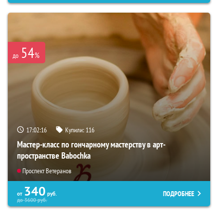
54
%
до
17:02:15
Купили:
116
Мастер-класс по гончарному мастерству в арт-
пространстве Babochka
Проспект Ветеранов
340
ПОДРОБНЕЕ
от
руб.
до
3600
руб.