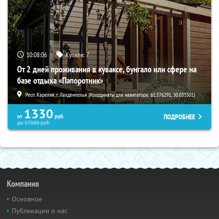
10:08:05
Купили:
7
От 2 дней проживания в куваксе, бунгало или сфере на
базе отдыха «Папоротник»
Респ. Карелия, г. Лахденпохья (Координаты для навигатора: 61.576291, 30.033301)
1330
ПОДРОБНЕЕ
от
руб.
до
17880
руб.
Компания
Основное
Публикации о нас