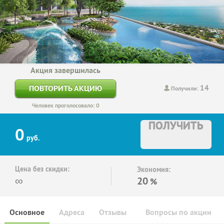
Акция завершилась
14
ПОВТОРИТЬ АКЦИЮ
Получили:
Человек проголосовало: 0
ПОЛУЧИТЬ
0
руб.
Цена без скидки:
Экономия:
∞
20
%
Основное
Адреса
Отзывы
Вопросы по акции