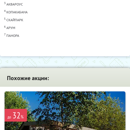
3
АКВАРОУС
4
КОПАКАБАНА
5
СКАЙПАРК
6
АРУМ
7
ПАНОРА
Похожие акции:
32
%
до