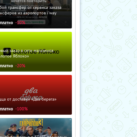
ой трансфер от сервиса заказа
нсферов из аэропортов i'way
сплатно
-10%
вый заказ в сети магазинов
олотое Яблоко»
сплатно
-20%
ца от доставки «Два берега»
сплатно
-100%
дней бесплатно в START для новых