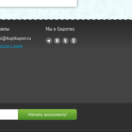
такты
Мы в Соцсетях
si@kupikupon.ru
аться с нами