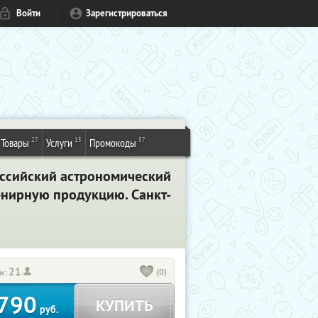
Войти
Зарегистрироваться
27
15
57
Товары
Услуги
Промокоды
Российский астрономический
нирную продукцию. Санкт-
21
(0)
и:
790
КУПИТЬ
руб.