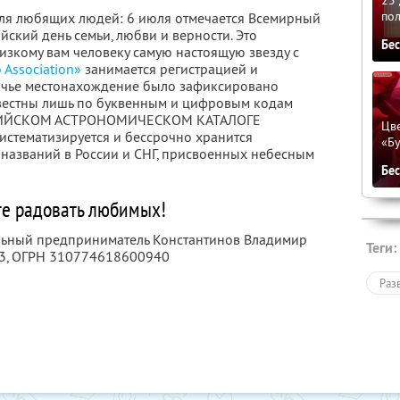
по
для любящих людей: 6 июля отмечается Всемирный
ийский день семьи, любви и верности. Это
Бе
изкому вам человеку самую настоящую звезду с
o Association»
занимается регистрацией и
, чье местонахождение было зафиксировано
звестны лишь по буквенным и цифровым кодам
ОССИЙСКОМ АСТРОНОМИЧЕСКОМ КАТАЛОГЕ
Цве
истематизируется и бессрочно хранится
«Бу
названий в России и СНГ, присвоенных небесным
Бе
е радовать любимых!
альный предприниматель Константинов Владимир
Теги:
3
, ОГРН 310774618600940
Раз