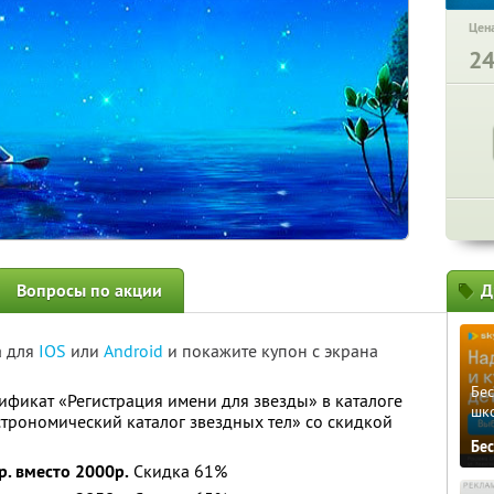
Цена
2
Вопросы по акции
Д
а для
IOS
или
Android
и покажите купон с экрана
Бе
тификат «Регистрация имени для звезды» в каталоге
шк
трономический каталог звездных тел» со скидкой
Бе
р. вместо 2000р.
Скидка 61%