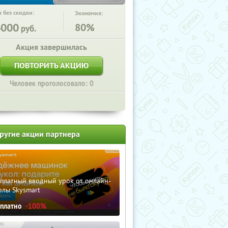
 без скидки:
Экономия:
4000
80%
руб.
Акция завершилась
ПОВТОРИТЬ АКЦИЮ
Человек проголосовало: 0
ругие акции партнера
сплатный вводный урок от онлайн-
олы Skysmart
сплатно
-100%