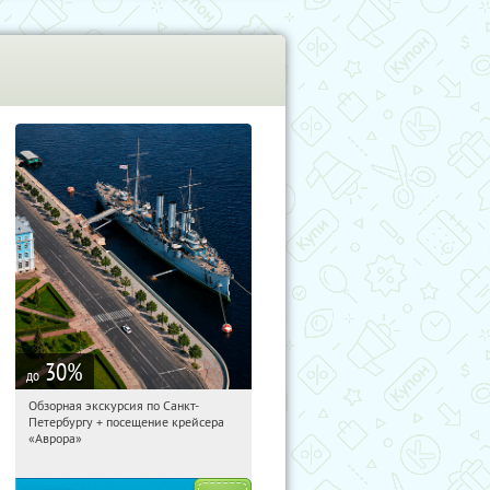
30
%
до
Обзорная экскурсия по Санкт-
11:42:52
Купи первым!
Петербургу + посещение крейсера
Площадь Восстания
«Аврора»