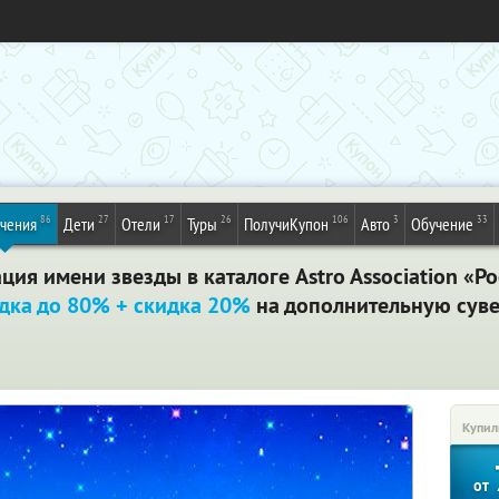
86
27
17
26
106
3
33
ечения
Дети
Отели
Туры
ПолучиКупон
Авто
Обучение
ация имени звезды в каталоге Astro Association «
дка до 80% + скидка 20%
на дополнительную суве
Купил
от