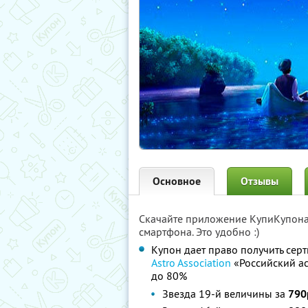
Основное
Отзывы
Скачайте приложение КупиКупон
смартфона. Это удобно :)
Купон дает право получить сер
Astro Association
«Российский ас
до 80%
Звезда 19-й величины за
790