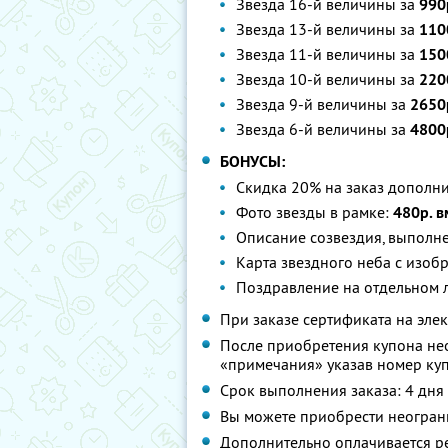
Звезда 16-й величины за
990
Звезда 13-й величины за
110
Звезда 11-й величины за
150
Звезда 10-й величины за
220
Звезда 9-й величины за
2650
Звезда 6-й величины за
4800
БОНУСЫ:
Скидка 20% на заказ дополн
Фото звезды в рамке:
480р. в
Описание созвездия, выполн
Карта звездного неба с изоб
Поздравление на отдельном 
При заказе сертификата на элек
После приобретения купона не
«примечания» указав номер куп
Срок выполнения заказа: 4 дня
Вы можете приобрести неограни
Дополнительно оплачивается ре