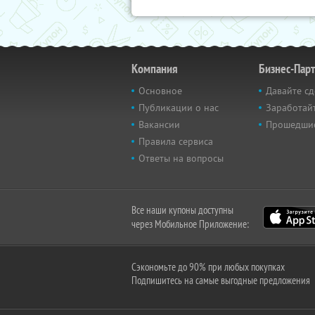
Компания
Бизнес-Пар
Основное
Давайте сд
Публикации о нас
Заработайт
Вакансии
Прошедши
Правила сервиса
Ответы на вопросы
Все наши купоны доступны
через Мобильное Приложение:
Сэкономьте до 90% при любых покупках
Подпишитесь на самые выгодные предложения