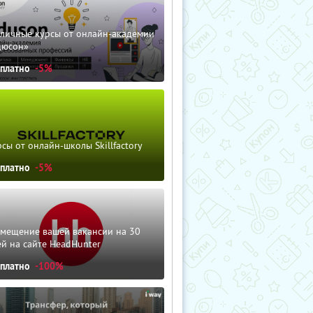
зличные курсы от онлайн-академии
дюсон»
сплатно
-5%
сы от онлайн-школы Skillfactory
сплатно
-5%
змещение вашей вакансии на 30
й на сайте HeadHunter
сплатно
-100%