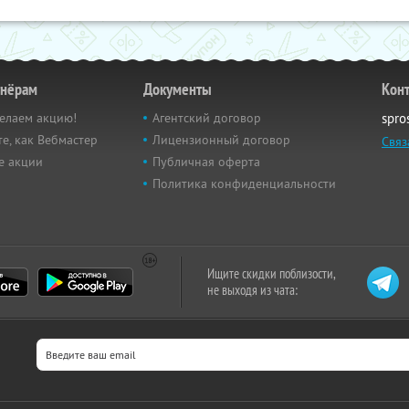
тнёрам
Документы
Кон
елаем акцию!
Агентский договор
spro
е, как Вебмастер
Лицензионный договор
Связ
е акции
Публичная оферта
Политика конфиденциальности
Ищите скидки поблизости,
не выходя из чата: