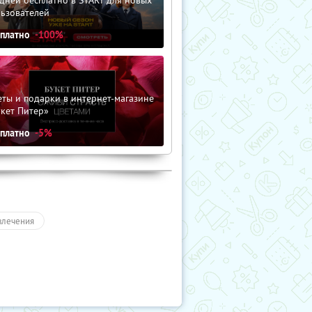
льзователей
сплатно
-100%
ты и подарки в интернет-магазине
кет Питер»
сплатно
-5%
влечения