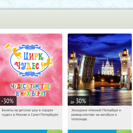
-30
%
30
%
до
Билеты на детские шоу в «Цирке
Экскурсия «Ночной Петербург и
11:42:52
Получили:
3284
11:42:52
Купи первым!
чудес» в Москве и Санкт-Петербурге
развод мостов» на автобусе и
Нагорная
Калужская
Площадь Восстания
теплоходе
Речной вокзал
Молодёжная
Московская