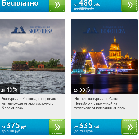
Бесплатно
480
от
руб.
до
3200
руб.
45
%
35
%
до
до
Экскурсия в Кронштадт + прогулка
Ночная экскурсия по Санкт-
11:42:52
Купи первым!
11:42:52
Купи первым!
на теплоходе от экскурсионного
Петербургу с прогулкой на
Гостиный двор
Гостиный двор
бюро «Нева»
теплоходе от компании «Нева»
375
335
от
руб.
от
руб.
до
3800
руб.
до
2900
руб.