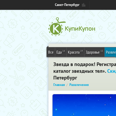
Санкт-Петербург
14
19
15
Все
Еда
Красота
Здоровье
Развл
Звезда в подарок! Регистр
каталог звездных тел».
Ски
Петербург
Главная
Развлечения