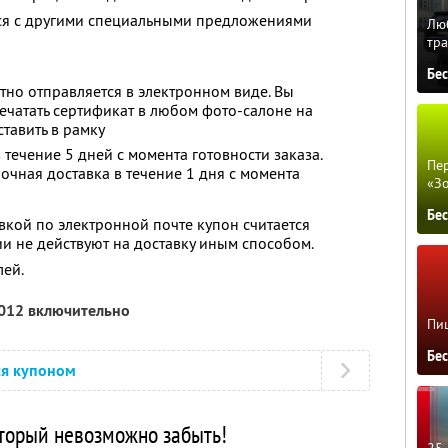
тся с другими специальными предложениями
Люб
тра
Бе
тно отправляется в электронном виде. Вы
ечатать сертификат в любом фото-салоне на
тавить в рамку
течение 5 дней с момента готовности заказа.
Пер
очная доставка в течение 1 дня с момента
«З
Бе
вкой по электронной почте купон считается
и не действуют на доставку иным способом.
лей.
2012 включительно
Пиц
Бе
ся купоном
оторый невозможно забыть!
25 