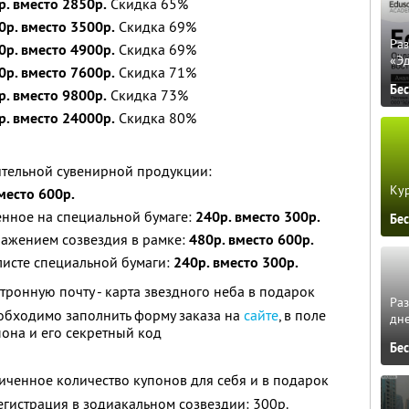
р. вместо 2850р.
Скидка 65%
0р. вместо 3500р.
Скидка 69%
Ра
0р. вместо 4900р.
Скидка 69%
«Э
0р. вместо 7600р.
Скидка 71%
Бе
р. вместо 9800р.
Скидка 73%
р. вместо 24000р.
Скидка 80%
ительной сувенирной продукции:
Кур
место 600р.
енное на специальной бумаге:
240р. вместо 300р.
Бе
ражением созвездия в рамке:
480р. вместо 600р.
листе специальной бумаги:
240р. вместо 300р.
тронную почту - карта звездного неба в подарок
Ра
обходимо заполнить форму заказа на
сайте
, в поле
дне
она и его секретный код
Бе
ченное количество купонов для себя и в подарок
гистрация в зодиакальном созвездии: 300р.