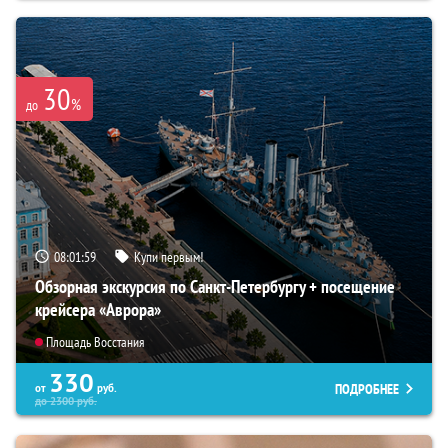
30
%
до
08:01:58
Купи первым!
Обзорная экскурсия по Санкт-Петербургу + посещение
крейсера «Аврора»
Площадь Восстания
330
ПОДРОБНЕЕ
от
руб.
до
2300
руб.