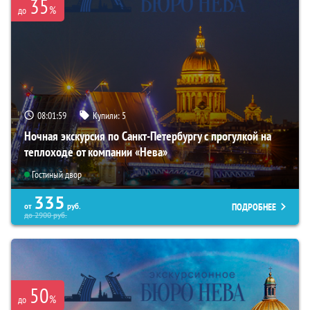
35
%
до
08:01:58
Купили:
5
Ночная экскурсия по Санкт-Петербургу с прогулкой на
теплоходе от компании «Нева»
Гостиный двор
335
ПОДРОБНЕЕ
от
руб.
до
2900
руб.
50
%
до