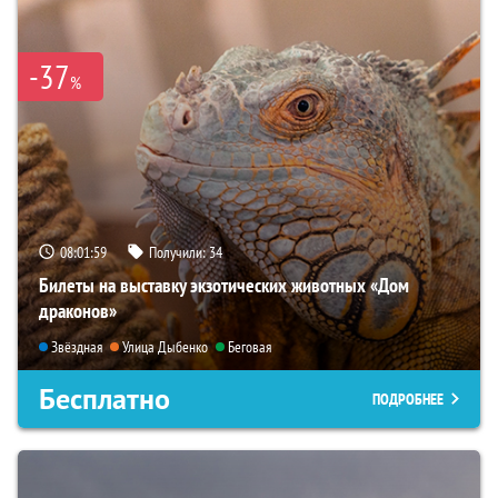
-37
%
08:01:58
Получили:
34
Билеты на выставку экзотических животных «Дом
драконов»
Звёздная
Улица Дыбенко
Беговая
Бесплатно
ПОДРОБНЕЕ