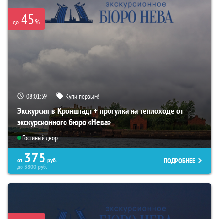
45
%
до
08:01:58
Купи первым!
Экскурсия в Кронштадт + прогулка на теплоходе от
экскурсионного бюро «Нева»
Гостиный двор
375
ПОДРОБНЕЕ
от
руб.
до
3800
руб.