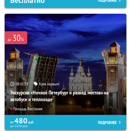
Бесплатно
ПОДРОБНЕЕ
30
%
до
08:01:58
Купи первым!
Экскурсия «Ночной Петербург и развод мостов» на
автобусе и теплоходе
Площадь Восстания
480
ПОДРОБНЕЕ
от
руб.
до
3200
руб.