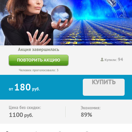
Акция завершилась
94
ПОВТОРИТЬ АКЦИЮ
Купили:
Человек проголосовало: 3
КУПИТЬ
180
от
руб.
Цена без скидки:
Экономия:
1100
89%
руб.