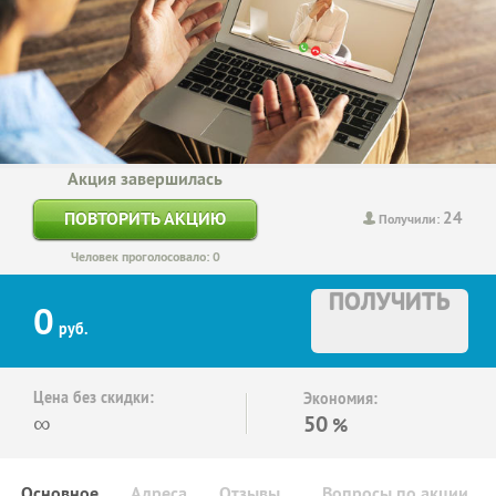
Акция завершилась
24
ПОВТОРИТЬ АКЦИЮ
Получили:
Человек проголосовало: 0
ПОЛУЧИТЬ
0
руб.
Цена без скидки:
Экономия:
∞
50
%
Основное
Адреса
Отзывы
Вопросы по акции