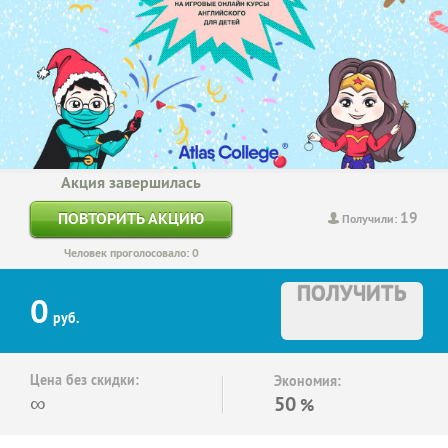
Акция завершилась
19
ПОВТОРИТЬ АКЦИЮ
Получили:
Человек проголосовало: 0
ПОЛУЧИТЬ
0
руб.
Цена без скидки:
Экономия:
∞
50
%