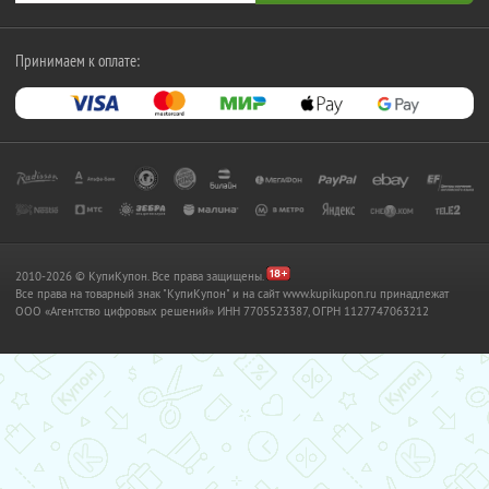
Принимаем к оплате:
2010-2026 © КупиКупон. Все права защищены.
Все права на товарный знак "КупиКупон" и на сайт www.kupikupon.ru принадлежат
OOO «Агентство цифровых решений» ИНН 7705523387, ОГРН 1127747063212