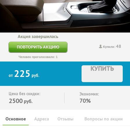
Акция завершилась
48
ПОВТОРИТЬ АКЦИЮ
Купили:
Человек проголосовало: 1
КУПИТЬ
225
от
руб.
Цена без скидки:
Экономия:
2500
70%
руб.
Основное
Адреса
Отзывы
Вопросы по акции