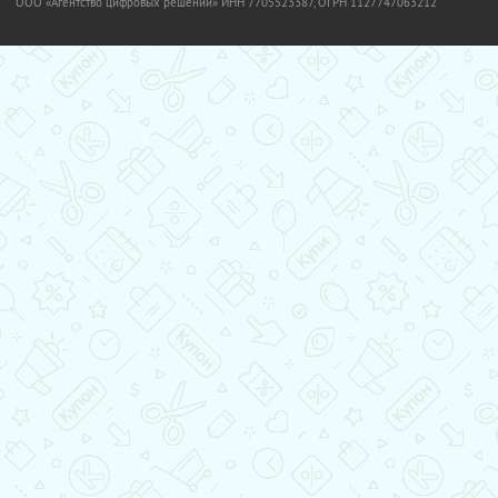
OOO «Агентство цифровых решений» ИНН 7705523387, ОГРН 1127747063212