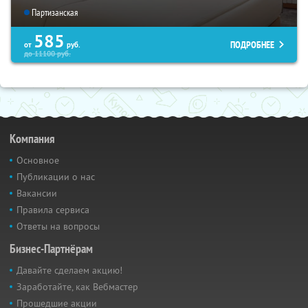
Партизанская
585
ПОДРОБНЕЕ
от
руб.
до
11100
руб.
Компания
Основное
Публикации о нас
Вакансии
Правила сервиса
Ответы на вопросы
Бизнес-Партнёрам
Давайте сделаем акцию!
Заработайте, как Вебмастер
Прошедшие акции