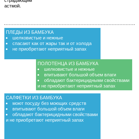
страдающим
астмой.
ПЛЕДЫ ИЗ БАМБУКА
шелковистые и нежные
спасают как от жары так и от холода
не приобретают неприятный запах
ПОЛОТЕНЦА ИЗ БАМБУКА
шелковистые и нежные
впитывают большой объем влаги
обладают бактерицидными свойствами
и не приобретают неприятный запах
САЛФЕТКИ ИЗ БАМБУКА
моют посуду без моющих средств
впитывают большой объем влаги
обладают бактерицидными свойствами
и не приобретают неприятный запах