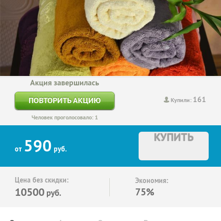
Акция завершилась
161
ПОВТОРИТЬ АКЦИЮ
Купили:
Человек проголосовало: 1
КУПИТЬ
590
от
руб.
Цена без скидки:
Экономия:
10500
75%
руб.