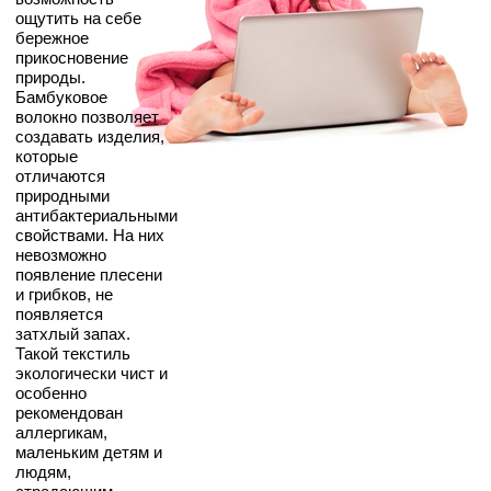
ощутить на себе
бережное
прикосновение
природы.
Бамбуковое
волокно позволяет
создавать изделия,
которые
отличаются
природными
антибактериальными
свойствами. На них
невозможно
появление плесени
и грибков, не
появляется
затхлый запах.
Такой текстиль
экологически чист и
особенно
рекомендован
аллергикам,
маленьким детям и
людям,