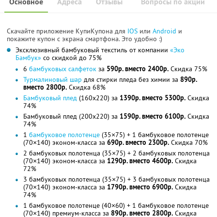
Основное
Адреса
Отзывы
Вопросы по акции
Скачайте приложение КупиКупона для
IOS
или
Android
и
покажите купон с экрана смартфона. Это удобно :)
Эксклюзивный бамбуковый текстиль от компании
«Эко
Бамбук»
со скидкой до 75%
6
бамбуковых салфеток
за
590р. вместо 2400р.
Скидка 75%
Турмалиновый шар
для стирки пледа без химии за
890р.
вместо 2800р.
Скидка 68%
Бамбуковый плед
(160x220) за
1390р. вместо 5300р.
Скидка
74%
Бамбуковый плед (200x220) за
1590р. вместо 6100р.
Скидка
74%
1
бамбуковое полотенце
(35×75) + 1 бамбуковое полотенце
(70×140) эконом-класса за
690р. вместо 2300р.
Скидка 70%
2 бамбуковых полотенца (35×75) + 2 бамбуковых полотенца
(70×140) эконом-класса за
1290р. вместо 4600р.
Скидка
72%
3 бамбуковых полотенца (35×75) + 3 бамбуковых полотенца
(70×140) эконом-класса за
1790р. вместо 6900р.
Скидка
74%
1 бамбуковое полотенце (40×60) + 1 бамбуковое полотенце
(70×140) премиум-класса за
890р. вместо 2800р.
Скидка