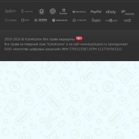
2010-2026 © КупиКупон. Все права защищены.
Все права на товарный знак "КупиКупон" и на сайт www.kupikupon.ru принадлежат
OOO «Агентство цифровых решений» ИНН 7705523387, ОГРН 1127747063212