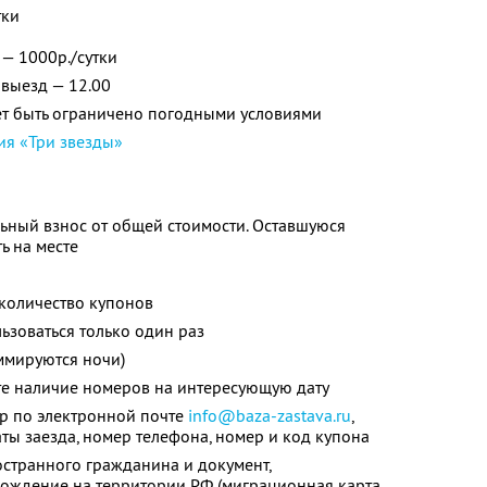
тки
 — 1000р./сутки
 выезд — 12.00
ет быть ограничено погодными условиями
ия «Три звезды»
ьный взнос от общей стоимости. Оставшуюся
ь на месте
количество купонов
зоваться только один раз
ммируются ночи)
те наличие номеров на интересующую дату
ер по электронной почте
info@baza-zastava.ru
,
аты заезда, номер телефона, номер и код купона
странного гражданина и документ,
ждение на территории РФ (миграционная карта,