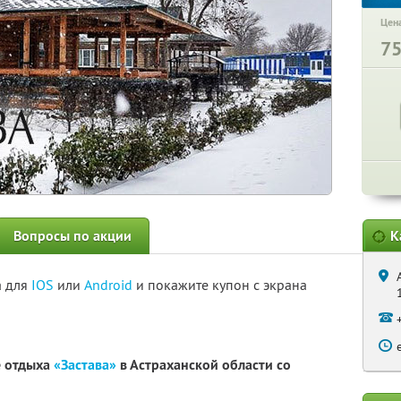
Цена
7
Вопросы по акции
К
а для
IOS
или
Android
и покажите купон с экрана
е отдыха
«Застава»
в Астраханской области со