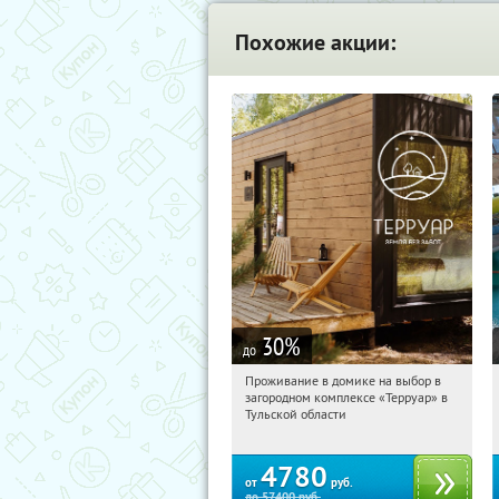
Похожие акции:
30
%
до
Проживание в домике на выбор в
02:33:38
Купили:
8
загородном комплексе «Терруар» в
Тульская обл., Ясногорский р-н, с.
Тульской области
Кузмищево
4780
от
руб.
до
57400
руб.