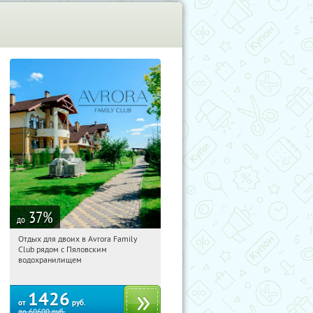
37
%
до
Отдых для двоих в Avrora Family
02:33:38
Купили:
10
Club рядом с Пяловским
Московская обл., Мытищинский р-н,
водохранилищем
д. Степаньково, ул. Рождественская, д.
25
1426
от
руб.
до
60600
руб.