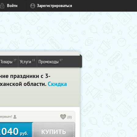
Войти
Зарегистрироваться
27
15
57
Товары
Услуги
Промокоды
ие праздники с 3-
аханской области.
Скидка
первым!
(0)
2040
КУПИТЬ
руб.