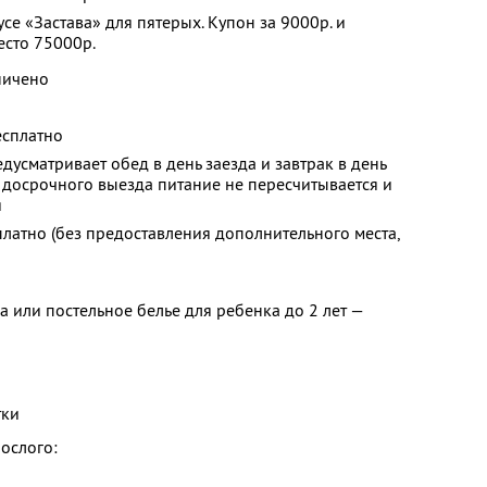
се «Застава» для пятерых. Купон за 9000р. и
есто 75000р.
ничено
есплатно
усматривает обед в день заезда и завтрак в день
и досрочного выезда питание не пересчитывается и
я
платно (без предоставления дополнительного места,
а или постельное белье для ребенка до 2 лет —
тки
рослого: