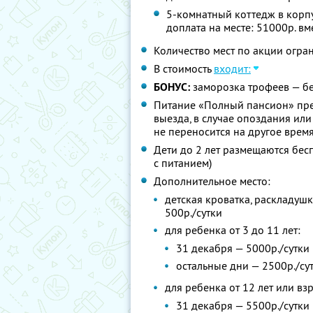
5-комнатный коттедж в корпу
доплата на месте: 51000р. вм
Количество мест по акции огра
В стоимость
входит:
БОНУС:
заморозка трофеев — б
Питание «Полный пансион» пред
выезда, в случае опоздания ил
не переносится на другое врем
Дети до 2 лет размещаются бес
с питанием)
Дополнительное место:
детская кроватка, раскладушк
500р./сутки
для ребенка от 3 до 11 лет:
31 декабря — 5000р./сутки
остальные дни — 2500р./су
для ребенка от 12 лет или вз
31 декабря — 5500р./сутки