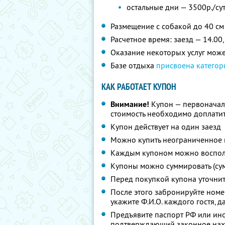
остальные дни — 3500р./су
Размещение с собакой до 40 см
Расчетное время: заезд — 14.00,
Оказание некоторых услуг мож
Базе отдыха
присвоена категор
КАК РАБОТАЕТ КУПОН
Внимание!
Купон — первоначал
стоимость необходимо доплатит
Купон действует на один заезд
Можно купить неограниченное 
Каждым купоном можно восполь
Купоны можно суммировать (су
Перед покупкой купона уточни
После этого забронируйте ном
укажите
Ф.И.О.
каждого гостя, д
Предъявите паспорт РФ или ино
подтверждающий законное нахо