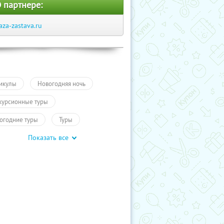
 партнере:
aza-zastava.ru
икулы
Новогодняя ночь
курсионные туры
огодние туры
Туры
Показать все
гие города России
ородный отдых