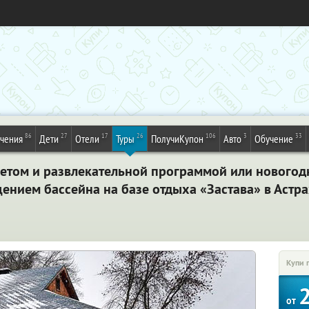
86
27
17
26
106
3
33
ечения
Дети
Отели
Туры
ПолучиКупон
Авто
Обучение
кетом и развлекательной программой или новогодн
ением бассейна на базе отдыха «Застава» в Астр
Купи 
от