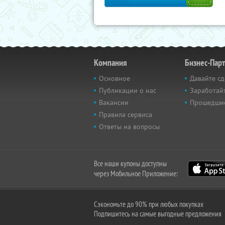
Компания
Бизнес-Пар
Основное
Давайте сд
Публикации о нас
Заработайт
Вакансии
Прошедши
Правила сервиса
Ответы на вопросы
Все наши купоны доступны
через Мобильное Приложение:
Сэкономьте до 90% при любых покупках
Подпишитесь на самые выгодные предложения