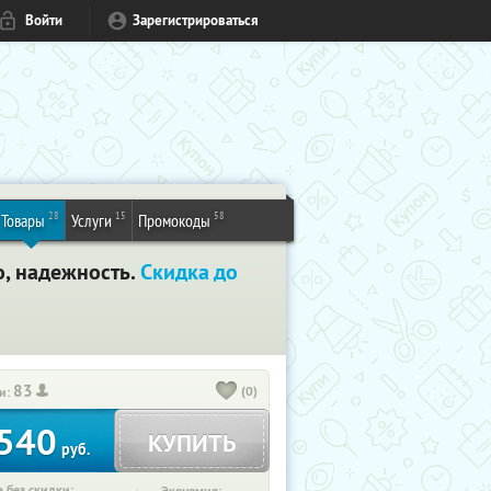
Войти
Зарегистрироваться
28
15
58
Товары
Услуги
Промокоды
о, надежность.
Скидка до
83
(0)
и:
540
КУПИТЬ
руб.
 без скидки: