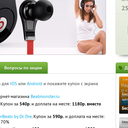
2
Вопросы по акции
Д
а для
IOS
или
Android
и покажите купон с экрана
Бе
ернет-магазина
Beatmonster.ru
шк
. Купон за
540р
. и доплата на месте:
1180р. вместо
Бе
Beats by Dr. Dre
. Купон за
590р.
и доплата на месте:
 70%