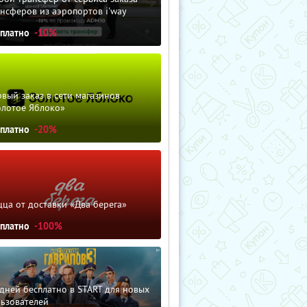
нсферов из аэропортов i'way
сплатно
-10%
вый заказ в сети магазинов
олотое Яблоко»
сплатно
-20%
ца от доставки «Два берега»
сплатно
-100%
дней бесплатно в START для новых
льзователей