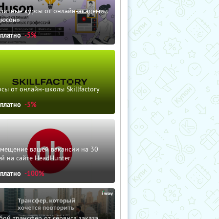
зличные курсы от онлайн-академии
дюсон»
сплатно
-5%
сы от онлайн-школы Skillfactory
сплатно
-5%
змещение вашей вакансии на 30
й на сайте HeadHunter
сплатно
-100%
ой трансфер от сервиса заказа