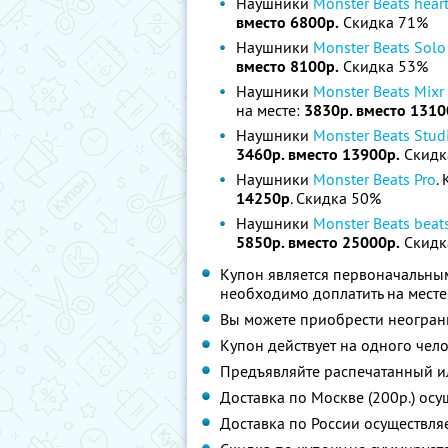
Наушники
Monster Beats hear
вместо 6800р.
Скидка 71%
Наушники
Monster Beats Sol
вместо 8100р.
Скидка 53%
Наушники
Monster Beats Mixr 
на месте:
3830р. вместо 1310
Наушники
Monster Beats Studi
3460р. вместо 13900р.
Скидк
Наушники
Monster Beats Pro
.
14250р
. Скидка 50%
Наушники
Monster Beats beat
5850р. вместо 25000р.
Скидк
Купон является первоначальным
необходимо доплатить на месте
Вы можете приобрести неограни
Купон действует на одного чел
Предъявляйте распечатанный и
Доставка по Москве (200р.) осу
Доставка по России осуществля