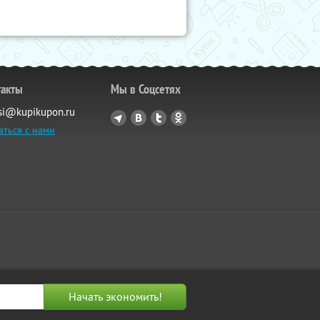
такты
Мы в Соцсетях
si@kupikupon.ru
аться с нами