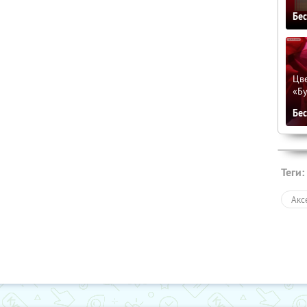
Бе
Цве
«Бу
Бе
Теги:
Акс