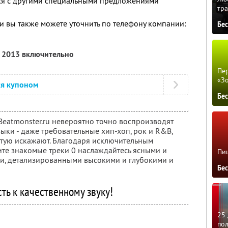
тся с другими специальными предложениями
тра
 вы также можете уточнить по телефону компании:
Бе
я 2013 включительно
Пер
«З
ся купоном
Бе
Beatmonster.ru невероятно точно воспроизводят
ыки - даже требовательные хип-хоп, рок и R&B,
тую искажают. Благодаря исключительным
те знакомые треки 0 наслаждайтесь ясными и
Пиц
и, детализированными высокими и глубокими и
Бе
ть к качественному звуку!
25 
по