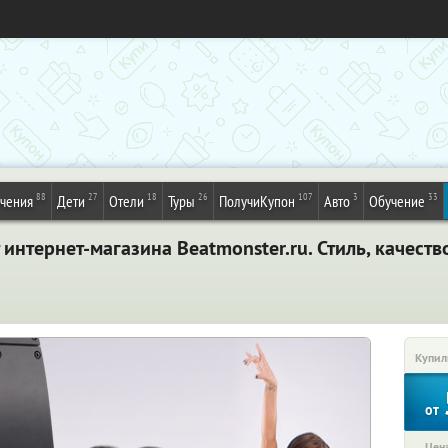
88
27
18
26
107
3
33
ечения
Дети
Отели
Туры
ПолучиКупон
Авто
Обучение
интернет-магазина Beatmonster.ru. Стиль, качеств
Купил
от
Цена