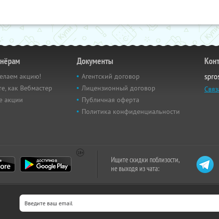
тнёрам
Документы
Кон
елаем акцию!
Агентский договор
spro
е, как Вебмастер
Лицензионный договор
Связ
е акции
Публичная оферта
Политика конфиденциальности
Ищите скидки поблизости,
не выходя из чата: