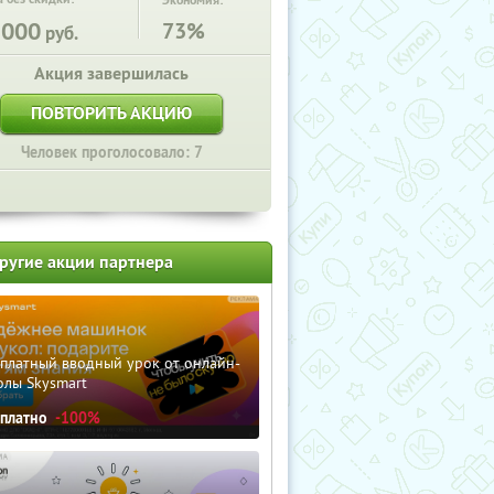
Экономия:
5000
73%
руб.
Акция завершилась
ПОВТОРИТЬ АКЦИЮ
Человек проголосовало: 7
ругие акции партнера
сплатный вводный урок от онлайн-
олы Skysmart
сплатно
-100%