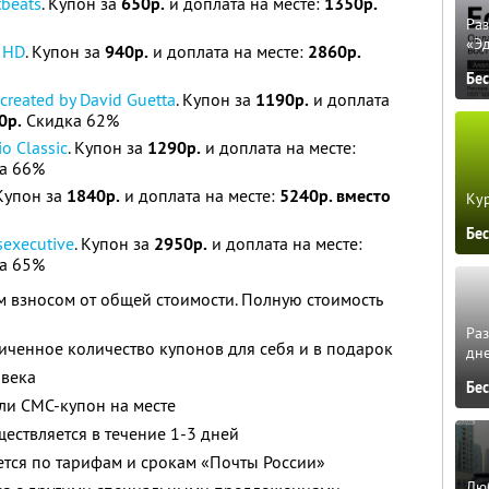
tbeats
. Купон за
650р.
и доплата на месте:
1350р.
Ра
«Э
o HD
. Купон за
940р.
и доплата на месте:
2860р.
Бе
created by David Guetta
. Купон за
1190р.
и доплата
0р.
Скидка 62%
o Classic
. Купон за
1290р.
и доплата на месте:
а 66%
 Купон за
1840р.
и доплата на месте:
5240р. вместо
Кур
Бе
sexecutive
. Купон за
2950р.
и доплата на месте:
а 65%
 взносом от общей стоимости. Полную стоимость
Ра
ченное количество купонов для себя и в подарок
дне
овека
Бе
ли СМС-купон на месте
ществляется в течение 1-3 дней
ется по тарифам и срокам «Почты России»
Люб