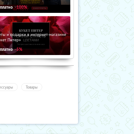
сплатно
-100%
ты и подарки в интернет-магазине
кет Питер»
сплатно
-5%
ессуары
Товары