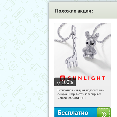
Похожие акции:
100
%
до
Бесплатная изящная подвеска или
13:57:27
Получили:
73
скидка 500р. в сети ювелирных
Россия
магазинов SUNLIGHT
Бесплатно