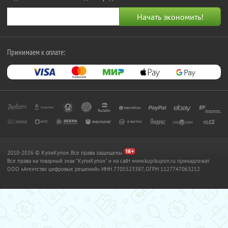
Принимаем к оплате:
2010-2026 © КупиКупон. Все права защищены.
Все права на товарный знак "КупиКупон" и на сайт www.kupikupon.ru принадлежат
OOO «Агентство цифровых решений» ИНН 7705523387, ОГРН 1127747063212