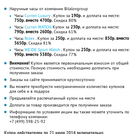
Наручные часы от компании Bilalovgroup
Часы
Сurren Luxury
. Купон за
190р.
и доплата на месте:
750р. вместо 4700р.
Скидка 80%
Часы
Curren WATCH
. Купон за
230р.
и доплата на месте:
790р. вместо 2600р.
Скидка 61%
Часы
Rolex
. Купон за
250р.
и доплата на месте:
850р. вместо
5650р.
Скидка 81%
Часы
WEIDE Sport Watch
. Купон за
250р.
и доплата на месте:
990р. вместо 5380р.
Скидка 77%
Внимание!
Купон является первоначальным взносом от общей
стоимости. Полную стоимость необходимо доплатить при
получении заказа
Заказы на сайте принимаются круглосуточно
Вы можете приобрести неограниченное количество купонов
для себя и в подарок
Предъявляйте распечатанный купон на месте
Доплата за товар производится при получении заказа
Информацию по условиям акции вы также можете уточнить по
телефону компании:
+7 (499) 398-25-92
Купон действителен по 21 июля 2014 включительно