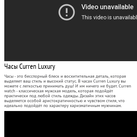
Часы Сurren Luxury
Часы - это бесспорный блеск и восхитительная деталь, которая
выделяет ваш стиль и высокий статус. В часах Сurren Luxury вы
можете с легкостью принимать душ! И им ничего не будет. Curren
watch - классическая мужская модель, которая подойдёт
практически под любой стиль одежды. Дизайн этих часов
выделяется особой аристократичностью и чувством стиля, что
идеально подойдёт по характеру харизматичным мужчинам.