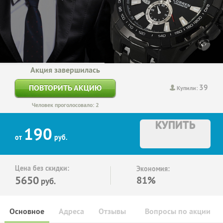
Акция завершилась
39
ПОВТОРИТЬ АКЦИЮ
Купили:
Человек проголосовало: 2
КУПИТЬ
190
от
руб.
Цена без скидки:
Экономия:
5650
81%
руб.
Основное
Адреса
Отзывы
Вопросы по акции