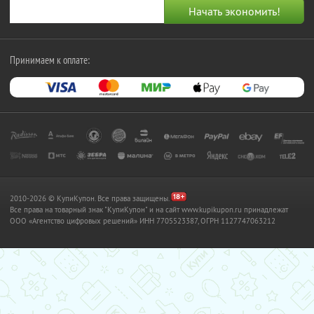
Принимаем к оплате:
2010-2026 © КупиКупон. Все права защищены.
Все права на товарный знак "КупиКупон" и на сайт www.kupikupon.ru принадлежат
OOO «Агентство цифровых решений» ИНН 7705523387, ОГРН 1127747063212