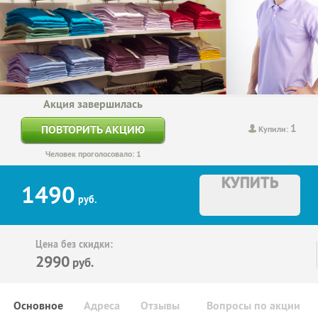
Акция завершилась
1
ПОВТОРИТЬ АКЦИЮ
Купили:
Человек проголосовало: 1
КУПИТЬ
1490
руб.
Цена без скидки:
2990
руб.
Основное
Адреса
Отзывы
Вопросы по акции