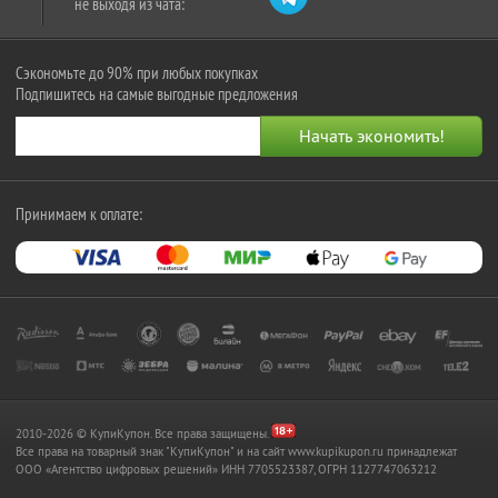
не выходя из чата:
Сэкономьте до 90% при любых покупках
Подпишитесь на самые выгодные предложения
Принимаем к оплате:
2010-2026 © КупиКупон. Все права защищены.
Все права на товарный знак "КупиКупон" и на сайт www.kupikupon.ru принадлежат
OOO «Агентство цифровых решений» ИНН 7705523387, ОГРН 1127747063212