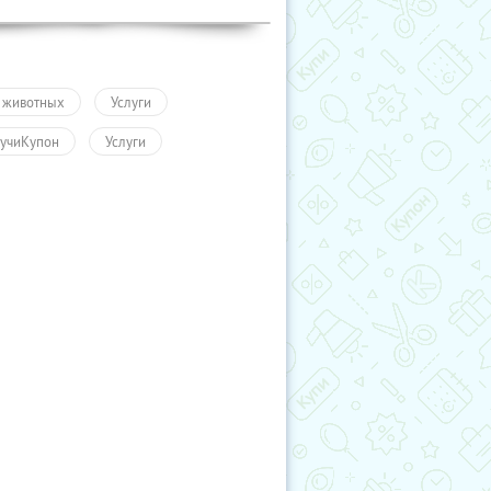
 животных
Услуги
учиКупон
Услуги