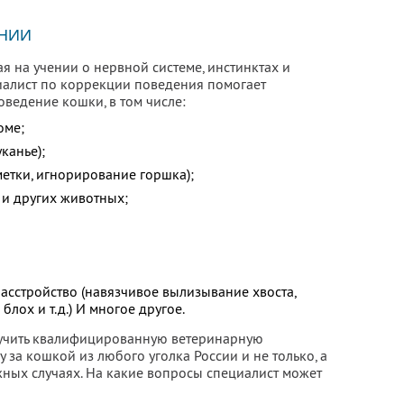
НИИ
я на учении о нервной системе, инстинктах и
иалист по коррекции поведения помогает
ведение кошки, в том числе:
оме;
канье);
етки, игнорирование горшка);
 и других животных;
асстройство (навязчивое вылизывание хвоста,
лох и т.д.) И многое другое.
учить квалифицированную ветеринарную
за кошкой из любого уголка России и не только, а
жных случаях. На какие вопросы специалист может