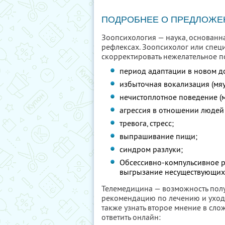
ПОДРОБНЕЕ О ПРЕДЛОЖЕ
Зоопсихология — наука, основанна
рефлексах. Зоопсихолог или спец
скорректировать нежелательное по
период адаптации в новом д
избыточная вокализация (мяу
нечистоплотное поведение (м
агрессия в отношении людей
тревога, стресс;
выпрашивание пищи;
синдром разлуки;
Обсессивно-компульсивное р
выгрызание несуществующих б
Телемедицина — возможность пол
рекомендацию по лечению и уходу 
также узнать второе мнение в сло
ответить онлайн: