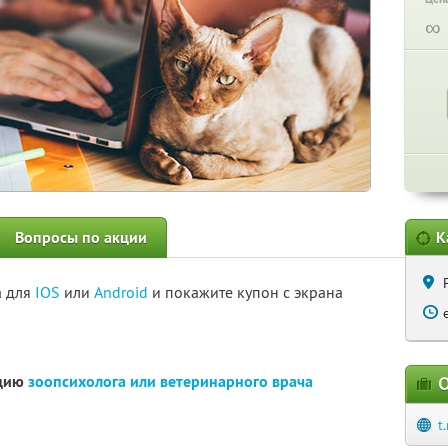
∞
Вопросы по акции
К
а для
IOS
или
Android
и покажите купон с экрана
ацию
зоопсихолога или ветеринарного врача
О
t