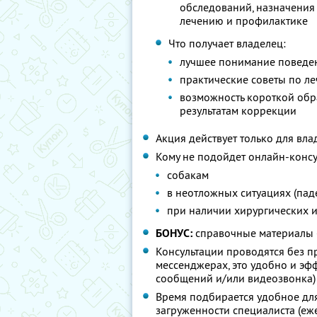
обследований, назначения
лечению и профилактике
Что получает владелец:
лучшее понимание поведен
практические советы по л
возможность короткой обра
результатам коррекции
Акция действует только для вл
Кому не подойдет онлайн-консу
собакам
в неотложных ситуациях (паден
при наличии хирургических 
БОНУС:
справочные материалы 
Консультации проводятся без п
мессенджерах, это удобно и эф
сообщений и/или видеозвонка)
Время подбирается удобное для
загруженности специалиста (еже