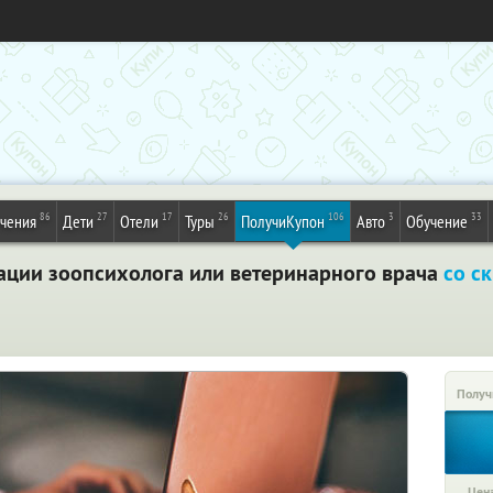
86
27
17
26
106
3
33
ечения
Дети
Отели
Туры
ПолучиКупон
Авто
Обучение
тации зоопсихолога или ветеринарного врача
со с
Получ
Цена