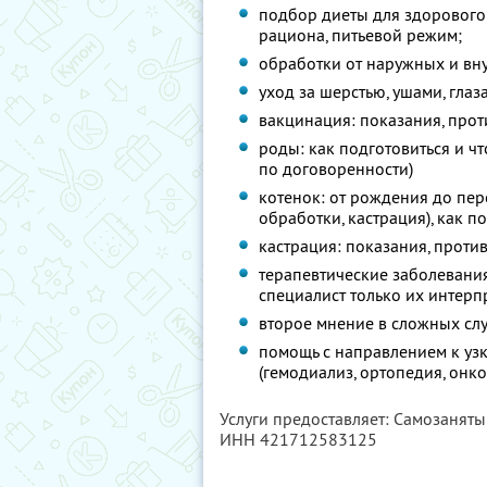
подбор диеты для здорового 
рациона, питьевой режим;
обработки от наружных и вн
уход за шерстью, ушами, глаз
вакцинация: показания, прот
роды: как подготовиться и ч
по договоренности)
котенок: от рождения до пер
обработки, кастрация), как 
кастрация: показания, проти
терапевтические заболевания
специалист только их интерпр
второе мнение в сложных слу
помощь с направлением к уз
(гемодиализ, ортопедия, онко
Услуги предоставляет: Самозан
ИНН 421712583125