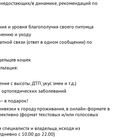
 недостающих/в динамике, рекомендаций по
ия и уровня благополучия своего питомца
ечению и уходу
тной связи (ответ в одном сообщении) по
адельцев кошек
льтация:
ие с высоты, ДТП, укус змеи и т.д.)
и ортопедических заболеваний
— в подарок!
ривязки к городу проживания, в онлайн-формате в
фективно (формат текстовых и/или голосовых
 специалиста и владельца, исходя из
дневно с 10.00 до 22.00)