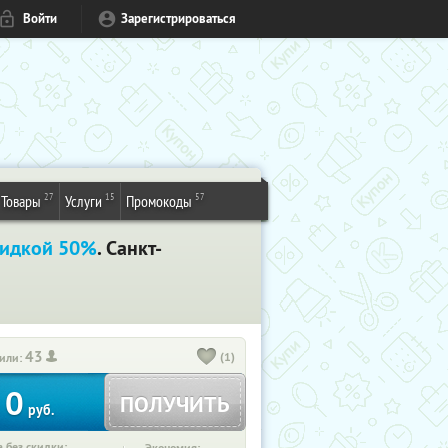
Войти
Зарегистрироваться
27
15
57
Товары
Услуги
Промокоды
кидкой 50%
. Санкт-
43
(1)
или:
0
ПОЛУЧИТЬ
руб.
 без скидки: