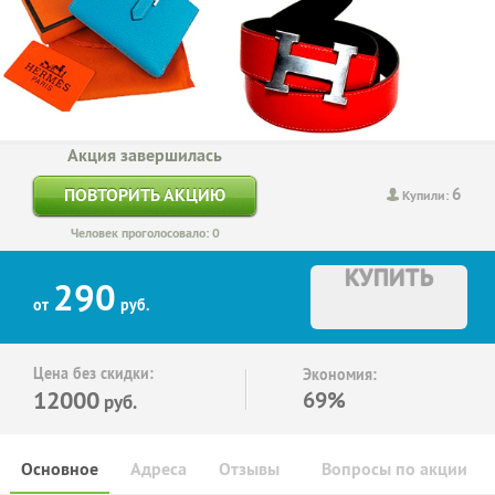
Акция завершилась
6
ПОВТОРИТЬ АКЦИЮ
Купили:
Человек проголосовало: 0
КУПИТЬ
290
от
руб.
Цена без скидки:
Экономия:
12000
69%
руб.
Основное
Адреса
Отзывы
Вопросы по акции