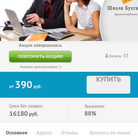
Акция завершилась
33
ПОВТОРИТЬ АКЦИЮ
Купили:
Человек проголосовало: 2
КУПИТЬ
390
от
руб.
Цена без скидки:
Экономия:
16180
88%
руб.
Основное
Адреса
Отзывы
Вопросы по акции