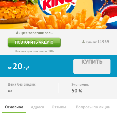
Акция завершилась
11969
ПОВТОРИТЬ АКЦИЮ
Купили:
Человек проголосовало: 106
КУПИТЬ
20
от
руб.
Цена без скидки:
Экономия:
∞
50
%
Основное
Адреса
Отзывы
Вопросы по акции