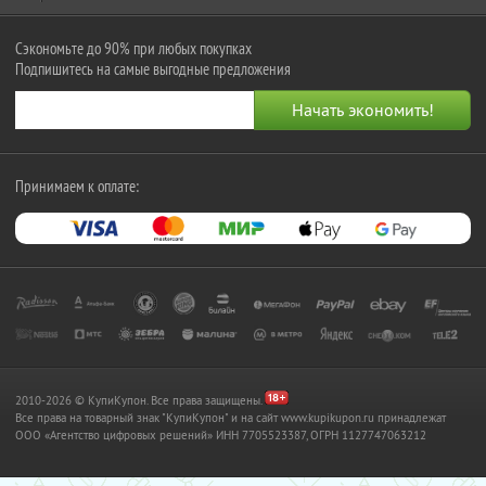
Сэкономьте до 90% при любых покупках
Подпишитесь на самые выгодные предложения
Принимаем к оплате:
2010-2026 © КупиКупон. Все права защищены.
Все права на товарный знак "КупиКупон" и на сайт www.kupikupon.ru принадлежат
OOO «Агентство цифровых решений» ИНН 7705523387, ОГРН 1127747063212