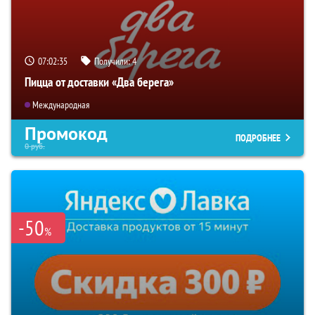
07:02:34
Получили:
4
Пицца от доставки «Два берега»
Международная
Промокод
ПОДРОБНЕЕ
0
руб.
-50
%