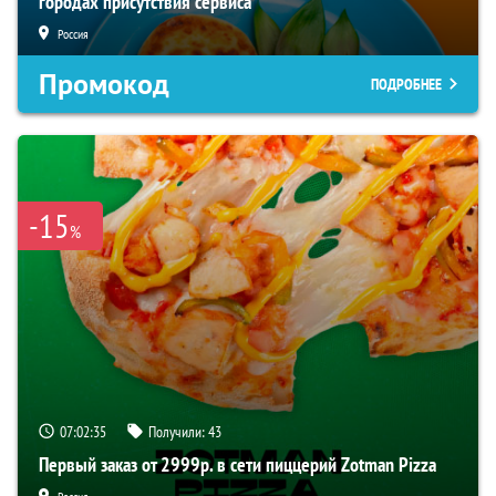
городах присутствия сервиса
Россия
Промокод
ПОДРОБНЕЕ
-15
%
07:02:34
Получили:
43
Первый заказ от 2999р. в сети пиццерий Zotman Pizza