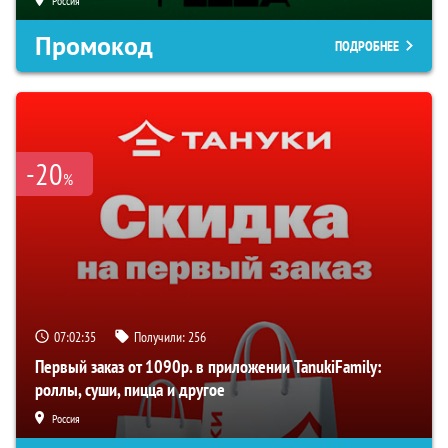
Россия
Промокод
ПОДРОБНЕЕ
-20
%
07:02:34
Получили:
256
Первый заказ от 1090р. в приложении TanukiFamily:
роллы, суши, пицца и другое
Россия