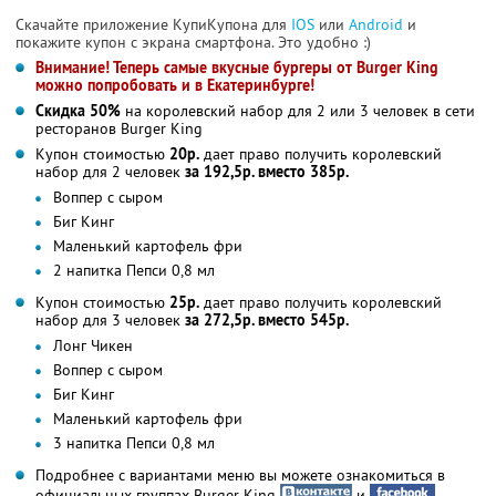
Скачайте приложение КупиКупона для
IOS
или
Android
и
покажите купон с экрана смартфона. Это удобно :)
Внимание! Теперь самые вкусные бургеры от Burger King
можно попробовать и в Екатеринбурге!
Скидка 50%
на королевский набор для 2 или 3 человек в сети
ресторанов Burger King
Купон стоимостью
20р.
дает право получить королевский
набор для 2 человек
за 192,5р. вместо 385р.
Воппер с сыром
Биг Кинг
Маленький картофель фри
2 напитка Пепси 0,8 мл
Купон стоимостью
25р.
дает право получить королевский
набор для 3 человек
за 272,5р. вместо 545р.
Лонг Чикен
Воппер с сыром
Биг Кинг
Маленький картофель фри
3 напитка Пепси 0,8 мл
Подробнее с вариантами меню вы можете ознакомиться в
официальных группах Burger King
и