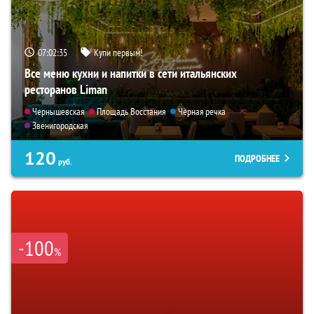
07:02:34
Купи первым!
Все меню кухни и напитки в сети итальянских
ресторанов Liman
Чернышевская
Площадь Восстания
Чёрная речка
Звенигородская
120
ПОДРОБНЕЕ
руб.
-100
%