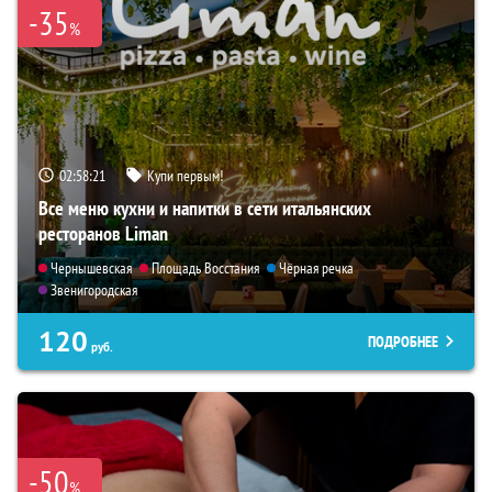
-35
%
02:58:19
Купи первым!
Все меню кухни и напитки в сети итальянских
ресторанов Liman
Чернышевская
Площадь Восстания
Чёрная речка
Звенигородская
120
ПОДРОБНЕЕ
руб.
-50
%