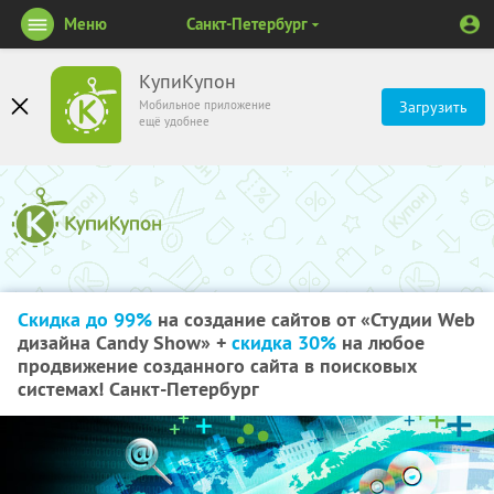
Меню
Санкт-Петербург
КупиКупон
Мобильное приложение
Загрузить
ещё удобнее
Скидка до 99%
на создание сайтов от «Студии Web
дизайна Candy Show» +
скидка 30%
на любое
продвижение созданного сайта в поисковых
системах! Санкт-Петербург