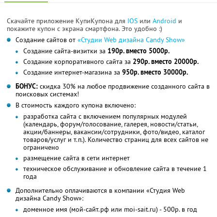
Скачайте приложение КупиКупона для
IOS
или
Android
и
покажите купон с экрана смартфона. Это удобно :)
Создание сайтов от
«Студии Web дизайна Candy Show»
Создание сайта-визитки за
190р. вместо 5000р.
Создание корпоративного сайта за
290р. вместо 20000р.
Создание интернет-магазина за
950р. вместо 30000р.
БОНУС:
скидка 30% на любое продвижение созданного сайта в
поисковых системах!
В стоимость каждого купона включено:
разработка сайта с включением популярных модулей
(календарь, форум/голосование, галерея, новости/статьи,
акции/баннеры, вакансии/сотрудники, фото/видео, каталог
товаров/услуг и т.п.). Количество страниц для всех сайтов не
ограничено
размещение сайта в сети интернет
техническое обслуживание и обновление сайта в течение 1
года
Дополнительно оплачиваются в компании «Студия Web
дизайна Candy Show»:
доменное имя (мой-сайт.рф или moi-sait.ru) - 500р. в год