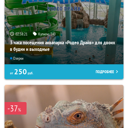
02:58:19
Купили:
340
3 часа посещения аквапарка «Родео Драйв» для двоих
в будни и выходные
Озерки
250
ПОДРОБНЕЕ
от
руб.
-37
%