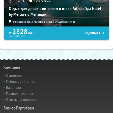
02:58:19
Купи первым!
Отдых для двоих с питанием в отеле Arthurs Spa Hotel
by Mercure в Мытищах
Московская обл., г. Мытищи, д. Ларево, ул. Хвойная, стр. 26
2828
ПОДРОБНЕЕ
от
руб.
до
65700
руб.
Компания
Основное
Публикации о нас
Вакансии
Правила сервиса
Ответы на вопросы
Бизнес-Партнёрам