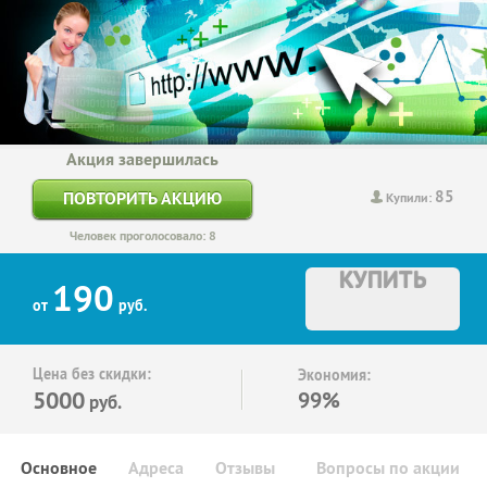
Акция завершилась
85
ПОВТОРИТЬ АКЦИЮ
Купили:
Человек проголосовало: 8
КУПИТЬ
190
от
руб.
Цена без скидки:
Экономия:
5000
99%
руб.
Основное
Адреса
Отзывы
Вопросы по акции