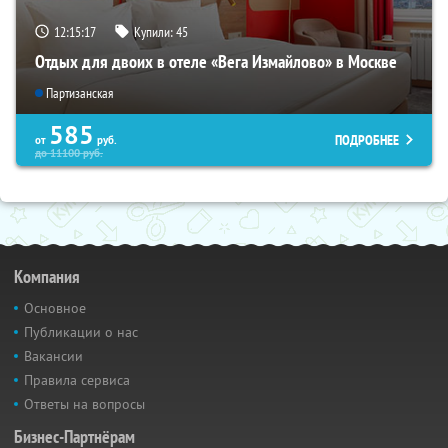
12:15:16
Купили:
45
Отдых для двоих в отеле «Вега Измайлово» в Москве
Партизанская
585
ПОДРОБНЕЕ
от
руб.
до
11100
руб.
Компания
Основное
Публикации о нас
Вакансии
Правила сервиса
Ответы на вопросы
Бизнес-Партнёрам