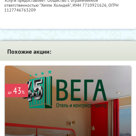
Услуги предоставляет: Общество с ограниченной
ответственностью "Хеппи Холидей",
ИНН 7710921626
, ОГРН
1127746763209
Похожие акции:
43
%
до