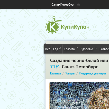
Санкт-Петербург
14
19
15
Все
Еда
Красота
Здоровье
Развл
Создание черно-белой или 
71%
. Санкт-Петербург
Главная
Товары
Подарки, сувениры