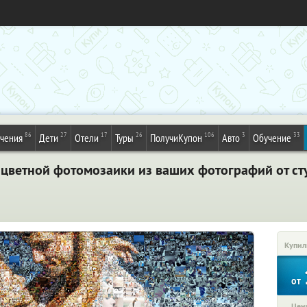
86
27
17
26
106
3
33
ечения
Дети
Отели
Туры
ПолучиКупон
Авто
Обучение
цветной фотомозаики из ваших фотографий от сту
Купил
от
Цена