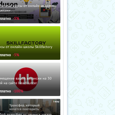
зличные курсы от онлайн-академии
дюсон»
сплатно
-5%
сы от онлайн-школы Skillfactory
сплатно
-5%
змещение вашей вакансии на 30
й на сайте HeadHunter
сплатно
-100%
ой трансфер от сервиса заказа