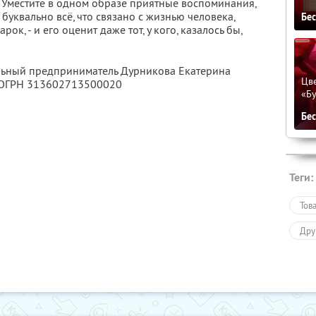
 Уместите в одном образе приятные воспоминания,
буквально всё, что связано с жизнью человека,
Бе
к, - и его оценит даже тот, у кого, казалось бы,
альный предприниматель Дурникова Екатерина
Цве
 ОГРН 313602713500020
«Бу
Бе
Теги:
Тов
Дру