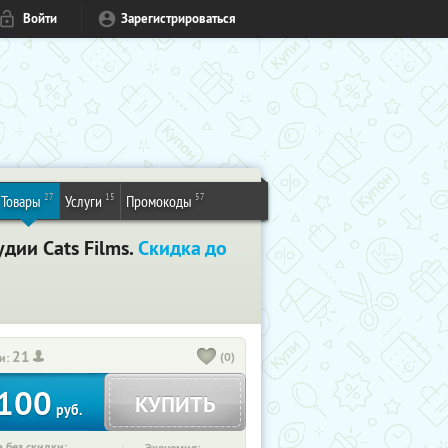
Войти
Зарегистрироваться
27
15
57
Товары
Услуги
Промокоды
дии Cats Films.
Скидка до
21
(0)
и:
100
КУПИТЬ
руб.
 без скидки: