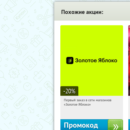
Похожие акции:
-20
%
Первый заказ в сети магазинов
07:59:05
Получи первым!
«Золотое Яблоко»
Россия
Промокод