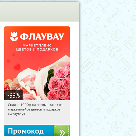
-33
%
Скидка 1000р. на первый заказ на
07:59:05
Получили:
18
маркетплейсе цветов и подарков
Россия
«Флаувау»
Промокод