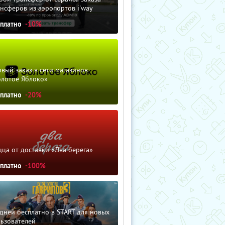
нсферов из аэропортов i'way
сплатно
-10%
вый заказ в сети магазинов
олотое Яблоко»
сплатно
-20%
ца от доставки «Два берега»
сплатно
-100%
дней бесплатно в START для новых
льзователей