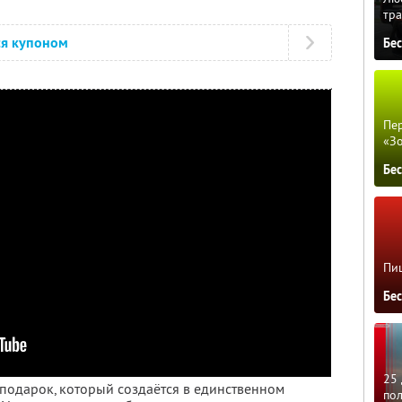
тра
ся купоном
Бе
Пер
«З
Бе
Пиц
Бе
25 
подарок, который создаётся в единственном
по