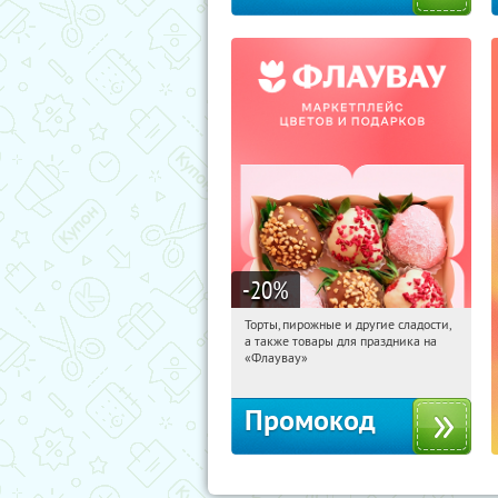
-20
%
Торты, пирожные и другие сладости,
07:59:05
Получили:
6
а также товары для праздника на
Россия
«Флаувау»
Промокод