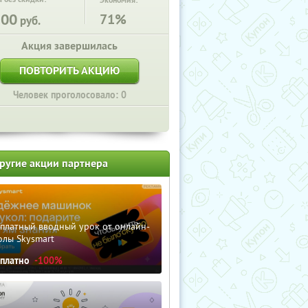
Экономия:
100
71%
руб.
Акция завершилась
ПОВТОРИТЬ АКЦИЮ
Человек проголосовало: 0
ругие акции партнера
сплатный вводный урок от онлайн-
олы Skysmart
сплатно
-100%