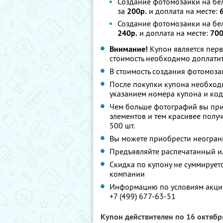
Создание фотомозаики на бел
за
200р.
и доплата на месте:
Создание фотомозаики на бел
240р.
и доплата на месте:
700
Внимание!
Купон является пер
стоимость необходимо доплатит
В стоимость создания фотомоз
После покупки купона необход
указанием номера купона и ко
Чем больше фотографий вы при
элементов и тем красивее получ
500 шт.
Вы можете приобрести неограни
Предъявляйте распечатанный и
Скидка по купону не суммируе
компании
Информацию по условиям акции
+7 (499) 677-63-51
Купон действителен по 16 октяб