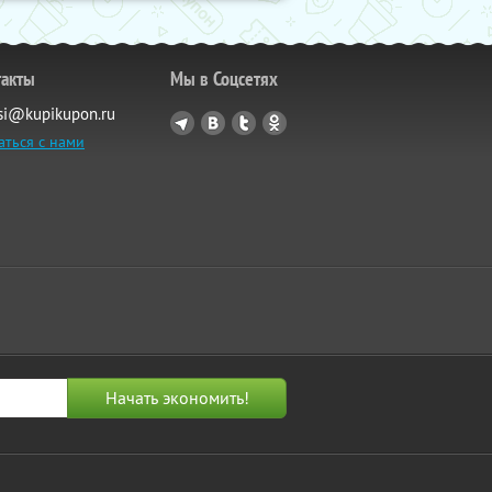
такты
Мы в Соцсетях
si@kupikupon.ru
аться с нами