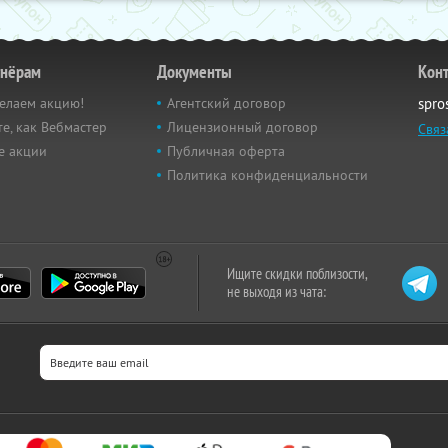
тнёрам
Документы
Кон
елаем акцию!
Агентский договор
spro
е, как Вебмастер
Лицензионный договор
Связ
е акции
Публичная оферта
Политика конфиденциальности
Ищите скидки поблизости,
не выходя из чата: