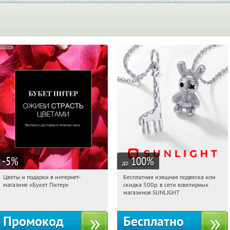
-5
%
100
%
до
Цветы и подарки в интернет-
Бесплатная изящная подвеска или
07:59:05
Получи первым!
07:59:05
Получили:
73
магазине «Букет Питер»
скидка 500р. в сети ювелирных
Владимирская
Россия
магазинов SUNLIGHT
Промокод
Бесплатно