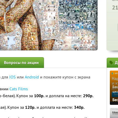
2
Вопросы по акции
Д
а для
IOS
или
Android
и покажите купон с экрана
Бе
пании
Cats Films
шк
-белая). Купон за
100р.
и доплата на месте:
290р.
Бе
ая). Купон за
120р.
и доплата на месте:
340р.