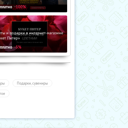
сплатно
-100%
ты и подарки в интернет-магазине
кет Питер»
сплатно
-5%
ары
Подарки, сувениры
гое