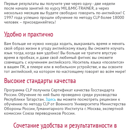
Первые результаты вы получите уже через одну - две недели
после начала занятий по курсу MIL&MIC-TRAINER, а через
несколько месяцев вы будете свободно говорить по-английски! C
1997 года успешно прошли обучение по методу CLP более 18000
человек – присоединяйтесь!
Удобно и практично
Вам больше не нужно никуда ходить, выкраивать время и менять
свой образ жизни в угоду английскому языку. Вы сможете изучать
язык тогда, когда вам удобно! Вы больше не тратите впустую
время в пробках, и даже свой любимый фитнес вы сможете
совмещать с изучением английского. Носитель языка «поселится»
в вашем ПК, в плеере или в мобильном устройстве, и вы освоите
тот английский, на котором по-настоящему говорят во всём мире!
Высокие стандарты качества
Программа CLP получила Сертификат качества Госстандарта
России. Обучение по ней было проведено среди руководства
Республики Татарстан.
Здесь
вы можете посмотреть рецензии к
обучению по методу CLP от Военного Университета Министерства
Обороны России, Гуманитарного Института г. Москва, экспертной
комиссии Союза переводчиков России.
Сочетание удобства и результативности в