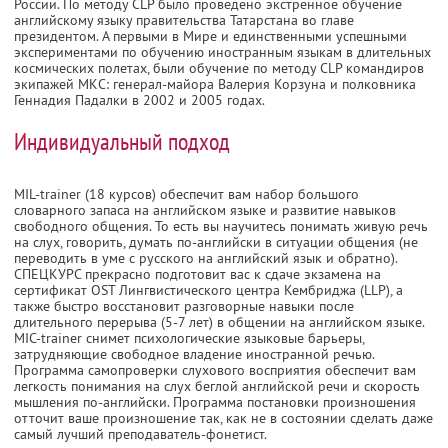
России. По методу CLP было проведено экстренное обучение
английскому языку правительства Татарстана во главе
президентом. А первыми в Мире и единственными успешными
экспериментами по обучению иностранным языкам в длительных
космических полетах, были обучение по методу CLP командиров
экипажей МКС: генерал-майора Валерия Корзуна и полковника
Геннадия Падалки в 2002 и 2005 годах.
Индивидуальный подход
MIL-trainer (18 курсов) обеспечит вам набор большого
словарного запаса на английском языке и развитие навыков
свободного общения. То есть вы научитесь понимать живую речь
на слух, говорить, думать по-английски в ситуации общения (не
переводить в уме с русского на английский язык и обратно).
СПЕЦКУРС прекрасно подготовит вас к сдаче экзамена на
сертификат OST Лингвистического центра Кембриджа (LLP), а
также быстро восстановит разговорные навыки после
длительного перерыва (5-7 лет) в общении на английском языке.
MIC-trainer снимет психологические языковые барьеры,
затрудняющие свободное владение иностранной речью.
Программа самопроверки слухового восприятия обеспечит вам
легкость понимания на слух беглой английской речи и скорость
мышления по-английски. Программа постановки произношения
отточит ваше произношение так, как не в состоянии сделать даже
самый лучший преподаватель-фонетист.