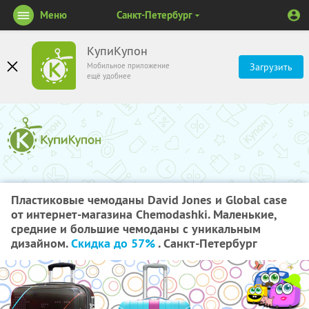
Меню
Санкт-Петербург
КупиКупон
Мобильное приложение
Загрузить
ещё удобнее
Пластиковые чемоданы David Jones и Global case
от интернет-магазина Сhemodashki. Маленькие,
средние и большие чемоданы с уникальным
дизайном.
Скидка до 57%
. Санкт-Петербург