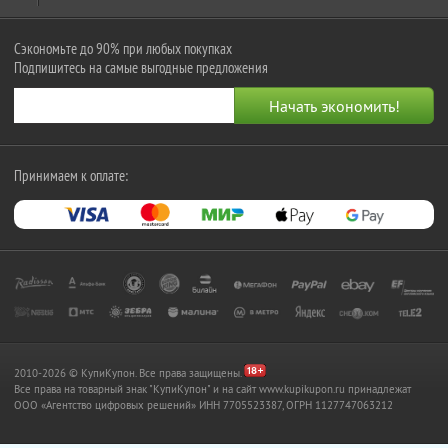
Сэкономьте до 90% при любых покупках
Подпишитесь на самые выгодные предложения
Принимаем к оплате:
2010-2026 © КупиКупон. Все права защищены.
Все права на товарный знак "КупиКупон" и на сайт www.kupikupon.ru принадлежат
OOO «Агентство цифровых решений» ИНН 7705523387, ОГРН 1127747063212