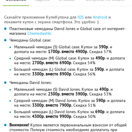
Скачайте приложение КупиКупона для
IOS
или
Android
и
покажите купон с экрана смартфона. Это удобно :)
Пластиковые чемоданы David Jones и Global case от интернет-
магазина
Сhemodashki
Чемоданы Global case:
Маленький чемодан (S) Global case. Купон за
390р
. и
доплата на месте:
1700р. вместо 4900р.
Скидка 57%
Средний чемодан (M) Global case. Купон за
490р
. и доплата
на месте:
2700р. вместо 6900р
. Скидка 54%
Большой чемодан (L) Global case. Купон за
590р
. и доплата
на месте:
3300р. вместо 8900р
. Скидка 56%
Чемоданы David Jones:
Маленький чемодан (S) David Jones. Купон за
490р
. и
доплата на месте:
2300р. вместо 5900р.
Скидка 53%
Средний чемодан (M) David Jones. Купон за
590р
. и доплата
на месте:
3300р. вместо 7900р.
Скидка 51%
Большой чемодан (L) David Jones. Купон за
690р
. и доплата
на месте:
4300р. вместо 9900р.
Скидка 50%
Внимание!
Купон является первоначальным взносом от общей
стоимости. Полную стоимость необходимо доплатить при