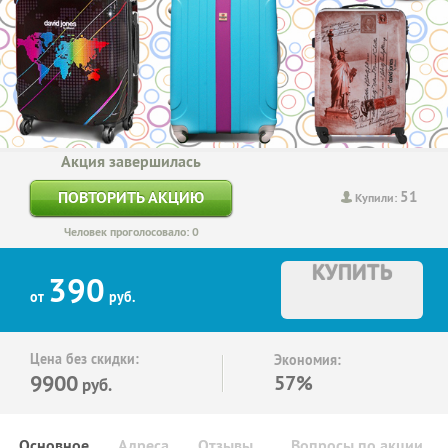
Акция завершилась
51
ПОВТОРИТЬ АКЦИЮ
Купили:
Человек проголосовало: 0
КУПИТЬ
390
от
руб.
Цена без скидки:
Экономия:
9900
57%
руб.
Основное
Адреса
Отзывы
Вопросы по акции