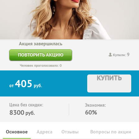
Акция завершилась
9
ПОВТОРИТЬ АКЦИЮ
Купили:
Человек проголосовало: 0
КУПИТЬ
405
от
руб.
Цена без скидки:
Экономия:
8300
60%
руб.
Основное
Адреса
Отзывы
Вопросы по акции