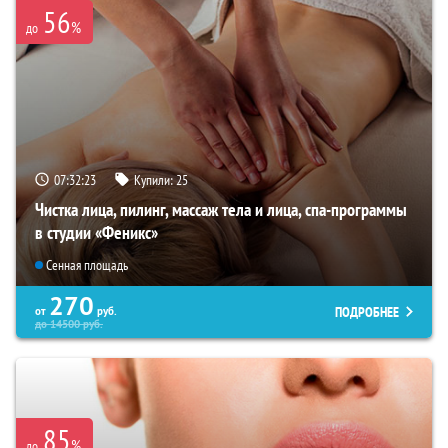
56
%
до
07:32:22
Купили:
25
Чистка лица, пилинг, массаж тела и лица, спа-программы
в студии «Феникс»
Сенная площадь
270
ПОДРОБНЕЕ
от
руб.
до
14500
руб.
85
%
до