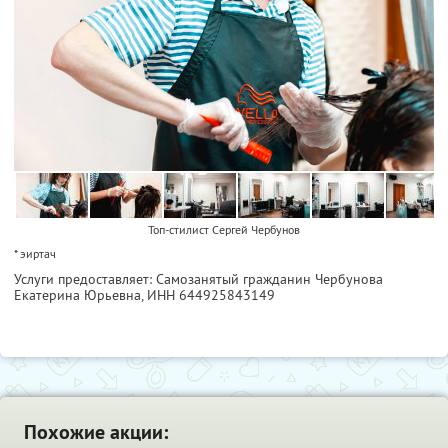
Топ-стилист Сергей Чербунов
* эиртач
Услуги предоставляет: Самозанятый гражданин Чербунова
Екатерина Юрьевна,
ИНН 644925843149
Похожие акции: