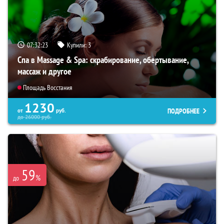
07:32:22
Купили:
3
Спа в Massage & Spa: скрабирование, обертывание,
массаж и другое
Площадь Восстания
1230
ПОДРОБНЕЕ
от
руб.
до
26000
руб.
59
%
до