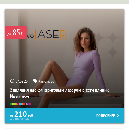
85
%
до
07:32:22
Купили:
26
Эпиляция александритовым лазером в сети клиник
NovoLaser
210
ПОДРОБНЕЕ
от
руб.
до
18250
руб.