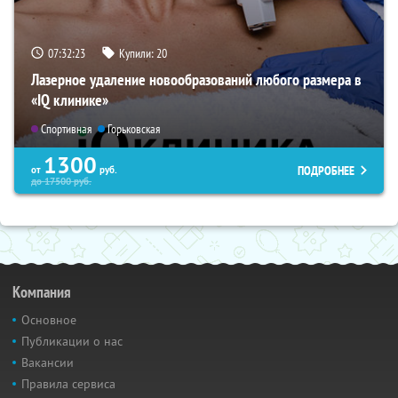
07:32:22
Купили:
20
Лазерное удаление новообразований любого размера в
«IQ клинике»
Спортивная
Горьковская
1300
ПОДРОБНЕЕ
от
руб.
до
17500
руб.
Компания
Основное
Публикации о нас
Вакансии
Правила сервиса