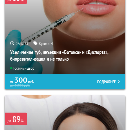
07:32:22
Купили:
4
Увеличение губ, инъекции «Ботокса» и «Диспорта»,
биоревитализация и не только
Гостиный двор
300
ПОДРОБНЕЕ
от
руб.
до
36000
руб.
89
%
до