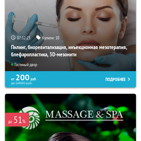
07:32:22
Купили:
10
Пилинг, биоревитализация, инъекционная мезотерапия,
блефаропластика, 3D-мезонити
Гостиный двор
200
ПОДРОБНЕЕ
от
руб.
до
24000
руб.
51
%
до