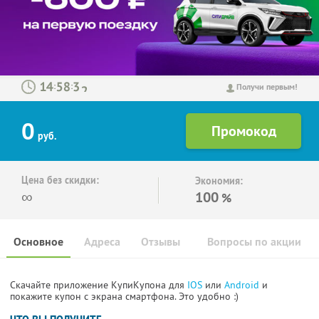
:
:
Получи первым!
0
руб.
Цена без скидки:
Экономия:
∞
100
%
Основное
Адреса
Отзывы
Вопросы по акции
Скачайте приложение КупиКупона для
IOS
или
Android
и
покажите купон с экрана смартфона. Это удобно :)