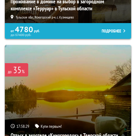
Проживание в домике на выбор в загородном
комплексе «Терруар» в Тульской области
Тульская обл., Ясногорский р-н, с. Кузмищево
4780
ПОДРОБНЕЕ
от
руб.
до
57400
руб.
35
%
до
17:58:28
Купи первым!
Отдых в экоотеле «Киногородок» в Тверской области