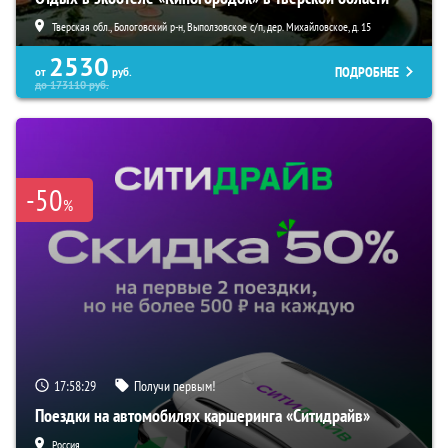
Тверская обл., Бологовский р-н, Выползовское с/п, дер. Михайловское, д. 15
2530
ПОДРОБНЕЕ
от
руб.
до
173110
руб.
-50
%
17:58:28
Получи первым!
Поездки на автомобилях каршеринга «Ситидрайв»
Россия