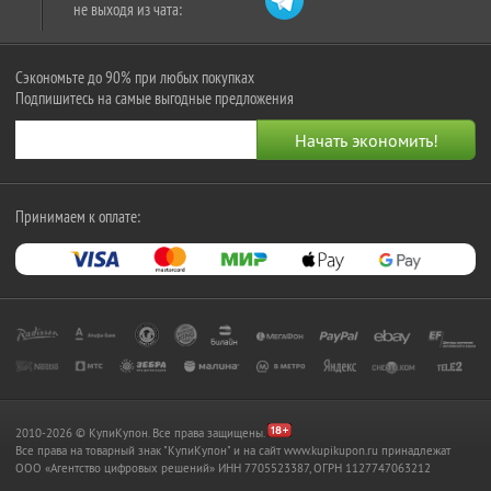
не выходя из чата:
Сэкономьте до 90% при любых покупках
Подпишитесь на самые выгодные предложения
Принимаем к оплате:
2010-2026 © КупиКупон. Все права защищены.
Все права на товарный знак "КупиКупон" и на сайт www.kupikupon.ru принадлежат
OOO «Агентство цифровых решений» ИНН 7705523387, ОГРН 1127747063212