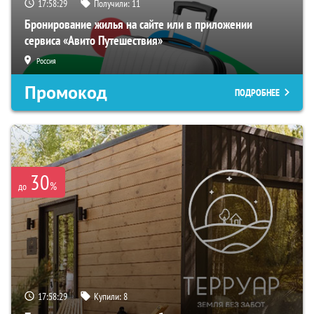
17:58:28
Получили:
11
Бронирование жилья на сайте или в приложении
сервиса «Авито Путешествия»
Россия
Промокод
ПОДРОБНЕЕ
30
%
до
17:58:28
Купили:
8