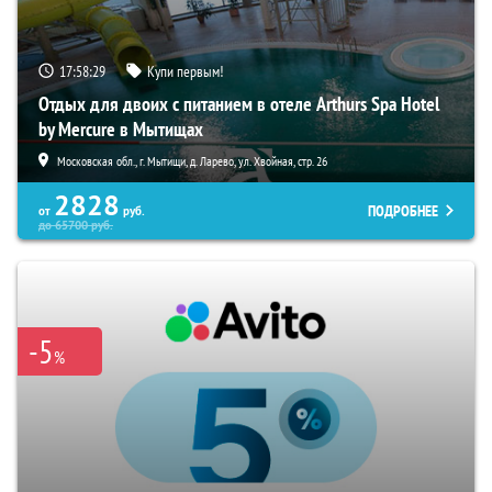
17:58:28
Купи первым!
Отдых для двоих с питанием в отеле Arthurs Spa Hotel
by Mercure в Мытищах
Московская обл., г. Мытищи, д. Ларево, ул. Хвойная, стр. 26
2828
ПОДРОБНЕЕ
от
руб.
до
65700
руб.
-5
%