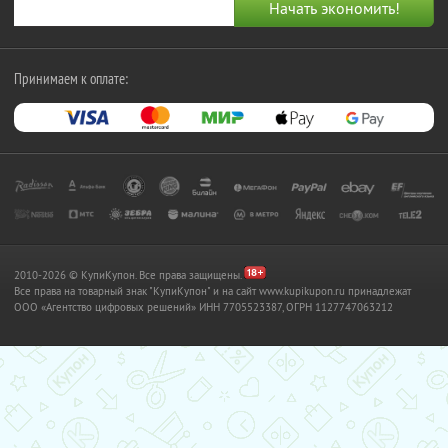
Принимаем к оплате:
2010-2026 © КупиКупон. Все права защищены.
Все права на товарный знак "КупиКупон" и на сайт www.kupikupon.ru принадлежат
OOO «Агентство цифровых решений» ИНН 7705523387, ОГРН 1127747063212