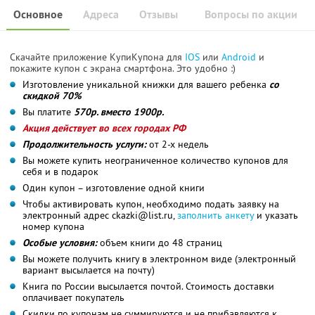
Основное
Адреса
Отзывы
Вопросы по акции
Скачайте приложение КупиКупона для
IOS
или
Android
и
покажите купон с экрана смартфона. Это удобно :)
Изготовление уникальной книжки для вашего ребенка
со
скидкой 70%
Вы платите
570р. вместо 1900р.
Акция действует во всех городах РФ
Продолжительность услуги:
от 2-х недель
Вы можете купить неограниченное количество купонов для
себя и в подарок
Один купон – изготовление одной книги
Чтобы активировать купон, необходимо подать заявку на
электронный адрес ckazki@list.ru,
заполнить анкету
и указать
номер купона
Особые условия:
объем книги до 48 страниц
Вы можете получить книгу в электронном виде (электронный
вариант высылается на почту)
Книга по России высылается почтой. Стоимость доставки
оплачивает покупатель
Скидки по купонам не суммируются и не прибавляются к