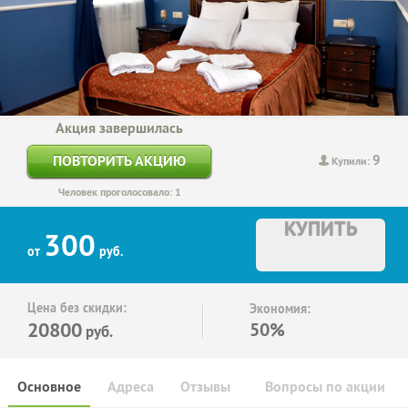
Акция завершилась
9
ПОВТОРИТЬ АКЦИЮ
Купили:
Человек проголосовало: 1
КУПИТЬ
300
от
руб.
Цена без скидки:
Экономия:
20800
50%
руб.
Основное
Адреса
Отзывы
Вопросы по акции