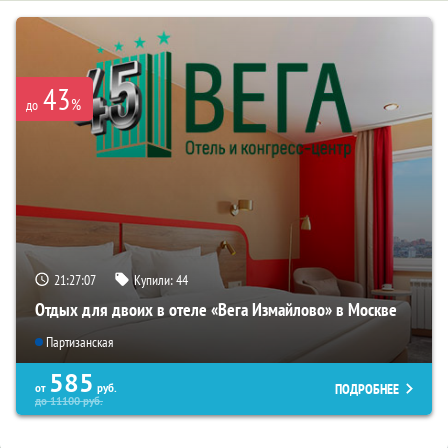
43
%
до
21:27:06
Купили:
44
Отдых для двоих в отеле «Вега Измайлово» в Москве
Партизанская
585
ПОДРОБНЕЕ
от
руб.
до
11100
руб.