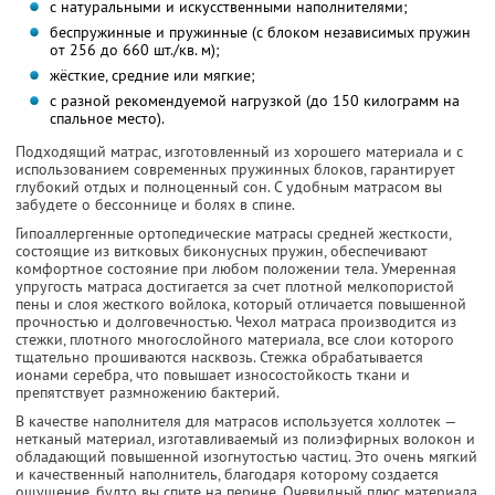
с натуральными и искусственными наполнителями;
беспружинные и пружинные (с блоком независимых пружин
от 256 до 660
шт./кв. м
);
жёсткие, средние или мягкие;
с разной рекомендуемой нагрузкой (до 150 килограмм на
спальное место).
Подходящий матрас, изготовленный из хорошего материала и с
использованием современных пружинных блоков, гарантирует
глубокий отдых и полноценный сон. С удобным матрасом вы
забудете о бессоннице и болях в спине.
Гипоаллергенные ортопедические матрасы средней жесткости,
состоящие из витковых биконусных пружин, обеспечивают
комфортное состояние при любом положении тела. Умеренная
упругость матраса достигается за счет плотной мелкопористой
пены и слоя жесткого войлока, который отличается повышенной
прочностью и долговечностью. Чехол матраса производится из
стежки, плотного многослойного материала, все слои которого
тщательно прошиваются насквозь. Стежка обрабатывается
ионами серебра, что повышает износостойкость ткани и
препятствует размножению бактерий.
В качестве наполнителя для матрасов используется холлотек —
нетканый материал, изготавливаемый из полиэфирных волокон и
обладающий повышенной изогнутостью частиц. Это очень мягкий
и качественный наполнитель, благодаря которому создается
ощущение, будто вы спите на перине. Очевидный плюс материала